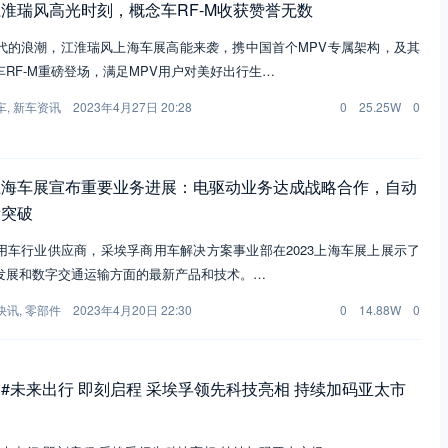
淮瑞风高光时刻，概念车RF-M收获赞誉无数
代的浪潮，江淮瑞风上海车展高能来袭，携中国首个MPV专属架构，及其
RF-M重磅登场，满足MPV用户对美好出行生…
车
,
新车资讯
2023年4月27日 20:28
0
25.25W
0
上海车展宣布重要业务进展：电驱动业务达成战略合作，自动
新突破
用车行业供应商，采埃孚商用车解决方案事业部在2023上海车展上展示了
发展和数字交通运输方面的最新产品和技术。…
快讯
,
零部件
2023年4月20日 22:30
0
14.88W
0
 | #未来出行 即刻启程 采埃孚领先科技亮相 持续加码亚太市