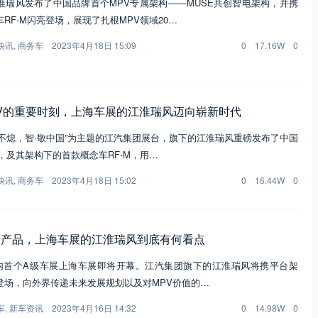
淮瑞风发布了中国品牌首个MPV专属架构——MUSE共创智电架构，并携
RF-M闪亮登场，展现了扎根MPV领域20…
快讯
,
商务车
2023年4月18日 15:09
0
17.16W
0
V的重要时刻，上海车展的江淮瑞风迈向崭新时代
·强不熄，智·敬中国”为主题的江汽集团展台，旗下的江淮瑞风重磅发布了中国
，及其架构下的首款概念车RF-M，用…
快讯
,
商务车
2023年4月18日 15:02
0
16.44W
0
新产品，上海车展的江淮瑞风到底有何看点
国内首个A级车展上海车展即将开幕。江汽集团旗下的江淮瑞风将携平台架
登场，向外界传递未来发展规划以及对MPV价值的…
车
,
新车资讯
2023年4月16日 14:32
0
14.98W
0