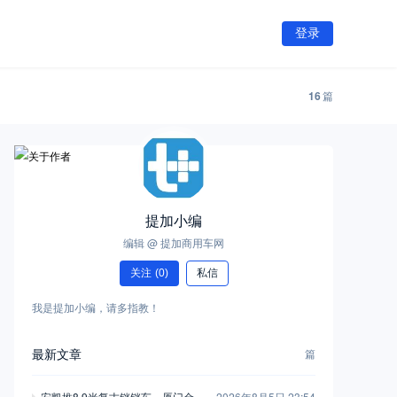
登录
16
篇
提加小编
编辑 @ 提加商用车网
关注
(0)
私信
我是提加小编，请多指教！
最新文章
篇
安凯推8.9米复古铛铛车，厦门金龙
2026年8月5日 23:54