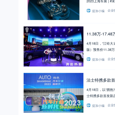
2023上海车展 |
企业
提加小编
11.38万-17
4月18日，“江铃
版）预售价11.38
企业
提加小编
法士特携多款
4月18日，以“拥
士特携多款首发新
企业
提加小编