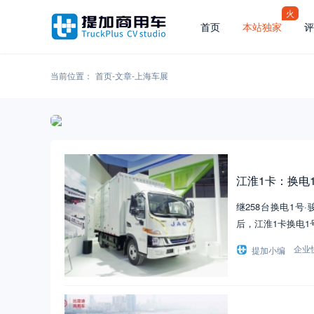
火
首页
本站独家
评
当前位置：
首页
-
文章
-
上海车展
江淮1卡：换电1
继258台换电1
后，江淮1卡换电1
企业
提加小编