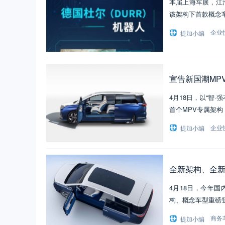
本届上海车展，江
该架构下首款概念车
企业
提加小编
宣告新国潮MP
4月18日，以“智
首个MPV专属架构
企业
提加小编
全新架构、全
4月18日，今年
构、概念车型重磅
商务
提加小编