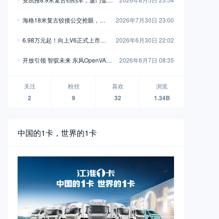
新一代中巴抢眼，工信部第408-40
海格18米复古铰接公交抢眼，大
2026年7月30日 23:00
9批新产品公示之M类客车篇（中）
金龙新C系正式现身，工信部第40
6.98万元起！向上V6正式上市，
2026年6月30日 22:02
8-409批新产品公示之M类客车篇
新一代全能MPV重塑商用车价值
（上）
开放引领 智驭未来 东风OpenVAN
2026年6月7日 08:35
新标杆
无人物流车品牌襄阳全球首发
关注
粉丝
喜欢
浏览
2
9
32
1.34B
中国的1卡，世界的1卡