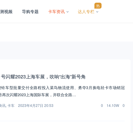
热
测视频
导购专题
卡车资讯
达人专栏
号闪耀2023上海车展，吹响“出海”新号角
号·骏铃车型批量交付全路程投入菜鸟物流使用、勇夺3月换电轻卡市场销冠
号再次闪耀2023上海国际车展，并联合全路…
快讯
,
卡车
2023年4月27日 20:53
0
14.10W
0