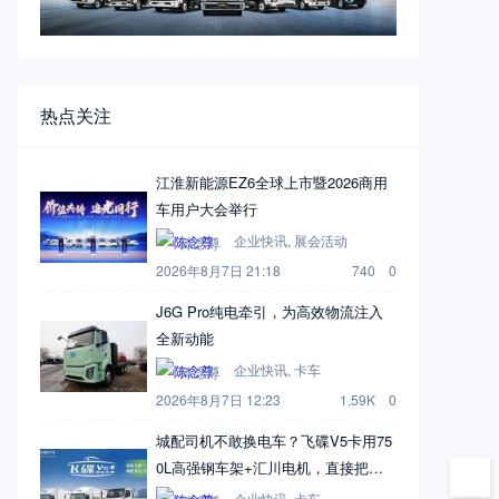
热点关注
江淮新能源EZ6全球上市暨2026商用
车用户大会举行
企业快讯
,
展会活动
陈念尊
2026年8月7日 21:18
740
0
J6G Pro纯电牵引，为高效物流注入
全新动能
企业快讯
,
卡车
陈念尊
2026年8月7日 12:23
1.59K
0
城配司机不敢换电车？飞碟V5卡用75
0L高强钢车架+汇川电机，直接把信
心拉满
企业快讯
,
卡车