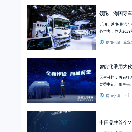
领跑上海国际
近期，以“拥抱汽
心举办，作为202
企业
提加小编
智能化乘用大皮
天生强悍，勇者征途
党委书记、董事长
卡车
提加小编
中国品牌首个M