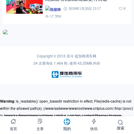
陈接锋
2018年1月20日 23:17
0
17.78W
Copyright © 2012-至今
提加商用车网
24 次查询在 1.464 秒, 使用 43.25MB 内存
Warning
: is_readable(): open_basedir restriction in effect. File(redis-cache) is not
within the allowed path(s): (/www/ssdwww/wwwroot/www.cntplus.com/:/tmp/:/proc/)
in
/www/ssdwww/wwwroot/www.cntplus.com/wp-content/themes/mnews-
pro/Framework/Helpers/common.function.php
on line
237
搜索
首页
文章
快讯
我的