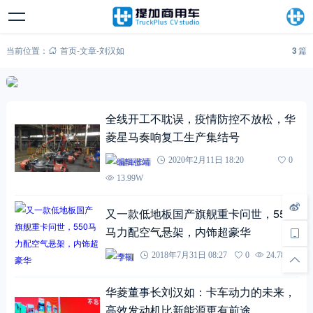
当前位置：
首页
-
文章
-
刘汉如
3
篇
全线开工不耽误，疫情防控不放松，华
菱星马奏响复工生产集结号
编辑张靖
2020年2月11日 18:20
0
13.99W
又一款低地板国产旗舰重卡问世，550
马力配空气悬架，内饰超豪华
李韧
2018年7月31日 08:27
0
24.78W
华菱董事长刘汉如：卡车动力的未来，
高效发动机比新能源更有前途