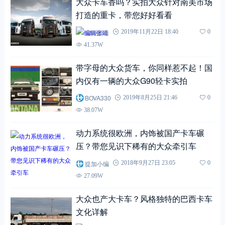
大众卡车香吗？实拍大众针对南美市场
打造的重卡，带您好好看看
编辑张靖
2019年11月22日 18:40
0
41.37W
带字母的大众货车，你同样惹不起！国
内仅有一辆的大众G90轻卡实拍
BOVA330
2019年8月25日 21:46
0
38.07W
动力系统很欧洲，内饰被国产卡车碾
压？带您见识下稀有的大众牵引车
提加小编
2018年9月27日 23:05
0
27.09W
大众也产大卡车？风格独特的巴西卡车
文化详解