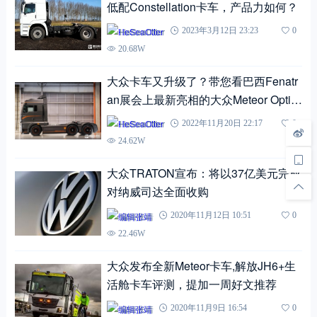
低配Constellation卡车，产品力如何？
HeSeaOtter
2023年3月12日 23:23
0
20.68W
大众卡车又升级了？带您看巴西Fenatr
an展会上最新亮相的大众Meteor Optim
us卡车
HeSeaOtter
2022年11月20日 22:17
0
24.62W
大众TRATON宣布：将以37亿美元完成
对纳威司达全面收购
编辑张靖
2020年11月12日 10:51
0
22.46W
大众发布全新Meteor卡车,解放JH6+生
活舱卡车评测，提加一周好文推荐
编辑张靖
2020年11月9日 16:54
0