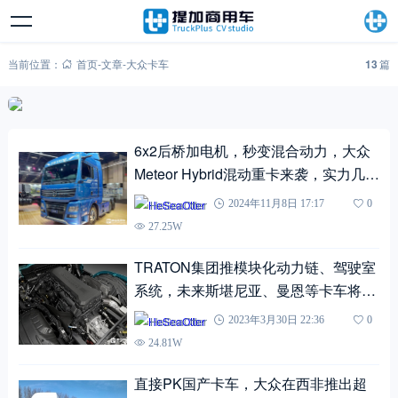
当前位置：
首页
-
文章
-
大众卡车
13
篇
6x2后桥加电机，秒变混合动力，大众
Meteor Hybrid混动重卡来袭，实力几
何?
HeSeaOtter
2024年11月8日 17:17
0
27.25W
TRATON集团推模块化动力链、驾驶室
系统，未来斯堪尼亚、曼恩等卡车将套
娃？
HeSeaOtter
2023年3月30日 22:36
0
24.81W
直接PK国产卡车，大众在西非推出超