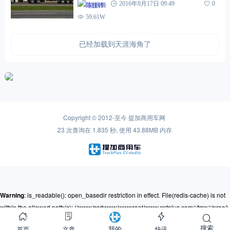
陈接锋
2016年8月17日 09:49
0
59.61W
已经加载到天涯海角了
Copyright © 2012-至今
提加商用车网
23 次查询在 1.835 秒, 使用 43.88MB 内存
Warning
: is_readable(): open_basedir restriction in effect. File(redis-cache) is not
within the allowed path(s): (/www/ssdwww/wwwroot/www.cntplus.com/:/tmp/:/proc/)
in
/www/ssdwww/wwwroot/www.cntplus.com/wp-content/themes/mnews-
搜索
首页
文章
快讯
我的