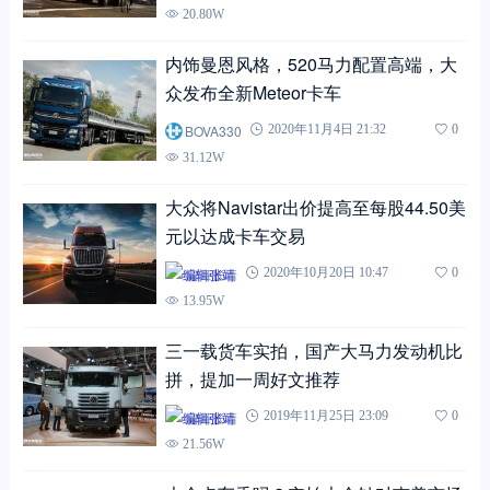
20.80W
内饰曼恩风格，520马力配置高端，大
众发布全新Meteor卡车
BOVA330
2020年11月4日 21:32
0
31.12W
大众将Navistar出价提高至每股44.50美
元以达成卡车交易
编辑张靖
2020年10月20日 10:47
0
13.95W
三一载货车实拍，国产大马力发动机比
拼，提加一周好文推荐
编辑张靖
2019年11月25日 23:09
0
21.56W