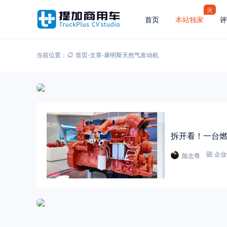
火
首页
本站独家
评
当前位置：
首页
-
文章
-
康明斯天然气发动机
拆开看！一台燃
陈念尊
企业