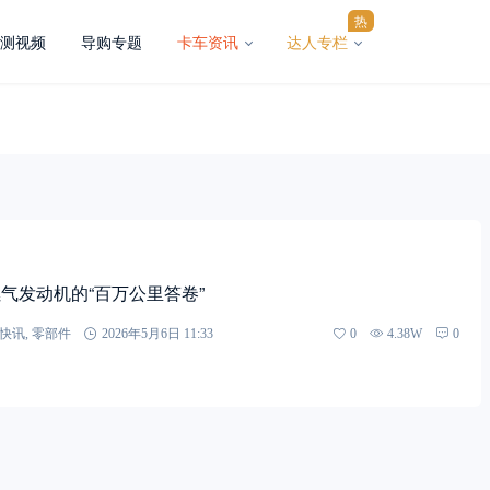
热
测视频
导购专题
卡车资讯
达人专栏
气发动机的“百万公里答卷”
快讯
,
零部件
2026年5月6日 11:33
0
4.38W
0