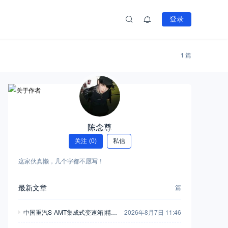
登录
1
篇
陈念尊
关注
(0)
私信
这家伙真懒，几个字都不愿写！
最新文章
篇
中国重汽S-AMT集成式变速箱|精工
2026年8月7日 11:46
淬炼工艺，护航长效运营