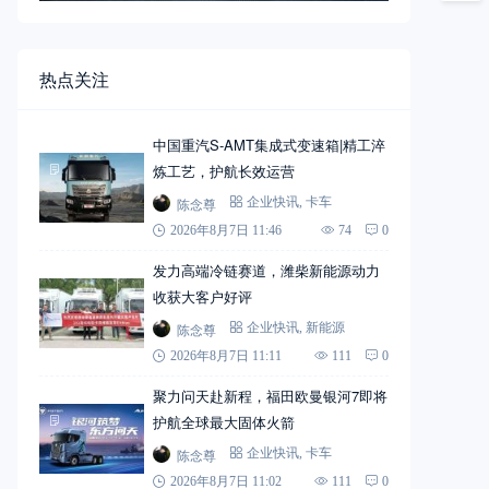
热点关注
中国重汽S-AMT集成式变速箱|精工淬
炼工艺，护航长效运营
陈念尊
企业快讯
,
卡车
2026年8月7日 11:46
74
0
发力高端冷链赛道，潍柴新能源动力
收获大客户好评
陈念尊
企业快讯
,
新能源
2026年8月7日 11:11
111
0
聚力问天赴新程，福田欧曼银河7即将
护航全球最大固体火箭
陈念尊
企业快讯
,
卡车
2026年8月7日 11:02
111
0