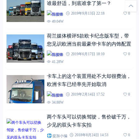
谁最舒适，到底谁拿了第一？
陈接锋
2019年9月13日 22:18
0
49.04W
荷兰媒体横评5款欧卡纪念版车型，带
您见识欧洲当前最豪华卡车的内饰配置
陈接锋
2019年6月17日 18:10
0
41.28W
卡车上的这个装置用处不大却很费油，
欧洲卡车已经率先开始取消
陈接锋
2019年2月14日 17:52
0
34.88W
两个车头可以切换驾驶，售价破千万，
少见的双头卡车实拍
提加小编
2018年8月24日 14:53
0