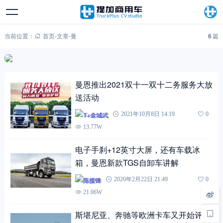
当前位置：
首页
-
文章
-
曼
6
篇
曼恩推出2021双十一双十二务服务大放
送活动
T+金城武
2021年10月8日 14:19
0
13.77W
电子手刹+12英寸大屏，还有车载冰
箱，曼恩新款TGS自卸车讲解
陈接锋
2020年2月22日 21:49
0
21.06W
斯堪尼亚、奔驰等欧洲卡车又开始评选