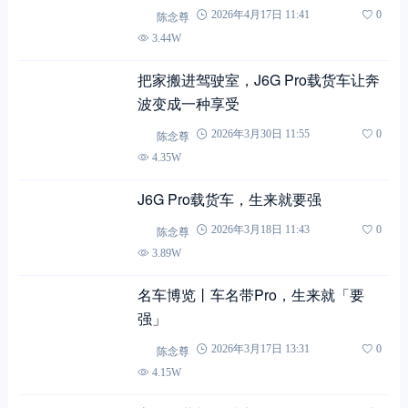
Copyright © 2012-至今
提加商用车网
23 次查询在 1.017 秒, 使用 43.28MB 内存
Warning
: is_readable(): open_basedir restriction in effect. File(redis-cache) is not
within the allowed path(s): (/www/ssdwww/wwwroot/www.cntplus.com/:/tmp/:/proc/)
in
/www/ssdwww/wwwroot/www.cntplus.com/wp-content/themes/mnews-
pro/Framework/Helpers/common.function.php
on line
237
搜索
首页
文章
快讯
我的