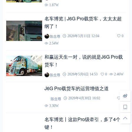
5.82W
名车博览 | 想要愿望成真？不如先点这
里试试！
陈念尊
2026年2月26日 13:19
0
5.56W
名车博览 | 快来~接好“运”
陈念尊
2026年2月9日 11:42
0
6.30W