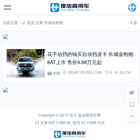
当前位置：
首页
-
文章
-
长城金刚炮
1
篇
花手动挡的钱买自动挡皮卡 长城金刚炮
8AT上市 售价9.98万元起
布嘎
2024年3月29日 23:06
0
18.12W
Copyright © 2012-至今
提加商用车网
23 次查询在 0.986 秒, 使用 43.15MB 内存