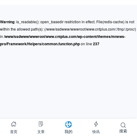
Warning
: is_readable(): open_basedir restriction in effect. File(redis-cache) is not
within the allowed path(s): (/www/ssdwww/wwwroot/www.cntplus.com/:/tmp/:/proc/)
in
/www/ssdwww/wwwroot/www.cntplus.com/wp-content/themes/mnews-
pro/Framework/Helpers/common.function.php
on line
237
搜索
首页
文章
快讯
我的