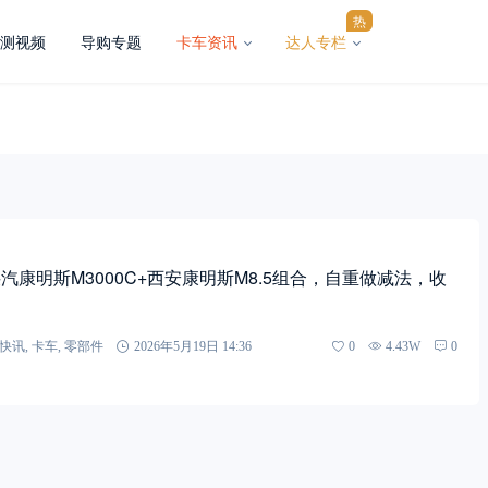
热
测视频
导购专题
卡车资讯
达人专栏
汽康明斯M3000C+西安康明斯M8.5组合，自重做减法，收
快讯
,
卡车
,
零部件
2026年5月19日 14:36
0
4.43W
0