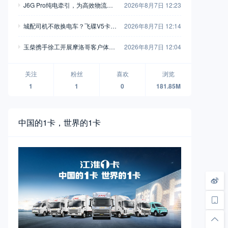
J6G Pro纯电牵引，为高效物流注
2026年8月7日 12:23
入全新动能
城配司机不敢换电车？飞碟V5卡用
2026年8月7日 12:14
750L高强钢车架+汇川电机，直接
玉柴携手徐工开展摩洛哥客户体验
2026年8月7日 12:04
把信心拉满
活动 飞轮增程混动装载机亮相
关注
粉丝
喜欢
浏览
1
1
0
181.85M
中国的1卡，世界的1卡