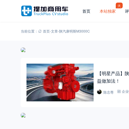
火
首页
本站独家
评
当前位置：
首页
-
文章
-
陕汽康明斯M3000C
【明星产品】陕
益做加法！
陈念尊
企业