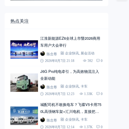
热点关注
江淮新能源EZ6全球上市暨2026商用
车用户大会举行
陈念尊
企业快讯
,
展会活动
2026年8月7日 21:18
592
0
J6G Pro纯电牵引，为高效物流注入
全新动能
陈念尊
企业快讯
,
卡车
2026年8月7日 12:23
1.33K
0
城配司机不敢换电车？飞碟V5卡用75
0L高强钢车架+汇川电机，直接把信
心拉满
陈念尊
企业快讯
,
卡车
2026年8月7日 12:14
1.37K
0