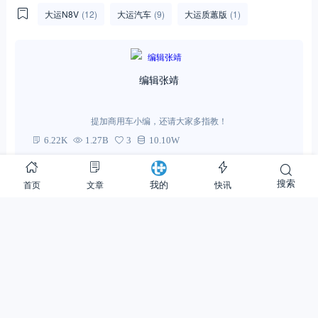
大运N8V
(12)
大运汽车
(9)
大运质蕙版
(1)
编辑张靖
提加商用车小编，还请大家多指教！
6.22K
1.27B
3
10.10W
关注
(1)
私信
搜索
首页
文章
快讯
我的
0
0
分享：
相关文章
换一批
【名车品鉴】大运N8/V9系列氢燃料牵
引车详解