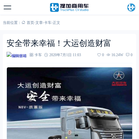
当前位置：
首页
-
文章
-
卡车
-
正文
安全带来幸福！大运创造财富
编辑张靖
卡车
2020年7月1日 11:03
0
16.24W
0