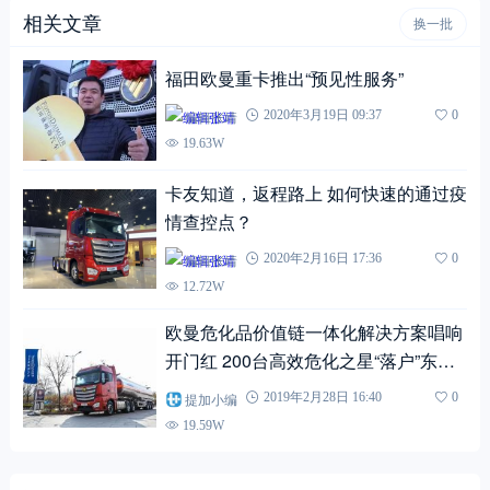
分享：
相关文章
换一批
福田欧曼重卡推出“预见性服务”
编辑张靖
2020年3月19日 09:37
0
19.63W
卡友知道，返程路上 如何快速的通过疫
情查控点？
编辑张靖
2020年2月16日 17:36
0
12.72W
欧曼危化品价值链一体化解决方案唱响
开门红 200台高效危化之星“落户”东北
大地
提加小编
2019年2月28日 16:40
0
19.59W