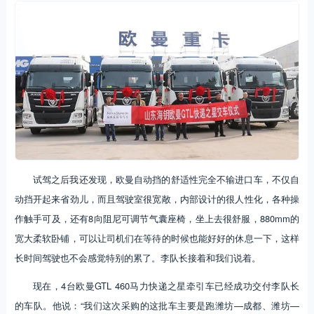
试驾之后我还发现，欧曼自动挡的舒适性完全不输进口车，不仅自
动挡开起来省劲儿，而且驾驶室很宽敞，内部设计的很人性化，各种操
作触手可及，还有8向阻尼可调节气囊座椅，坐上去很舒服，880mm的
宽大柔软卧铺，可以让司机们在等待的时候也能好好的休息一下，这样
长时间驾驶也不会感觉特别的累了。李队长接着和我们说着。
现在，4台欧曼GTL 460马力快递之星牵引车已经成功交付李队长
的车队。他说：“我们这次采购的这批车主要是跑潍坊—成都、潍坊—