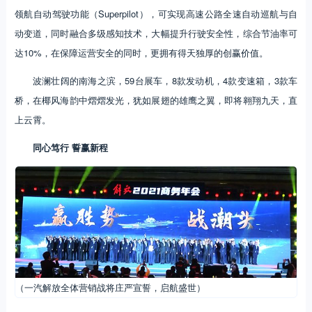
领航自动驾驶功能（Superpilot），可实现高速公路全速自动巡航与自
动变道，同时融合多级感知技术，大幅提升行驶安全性，综合节油率可
达10%，在保障运营安全的同时，更拥有得天独厚的创赢价值。
波澜壮阔的南海之滨，59台展车，8款发动机，4款变速箱，3款车
桥，在椰风海韵中熠熠发光，犹如展翅的雄鹰之翼，即将翱翔九天，直
上云霄。
同心笃行
誓赢新程
（一汽解放全体营销战将庄严宣誓，启航盛世）