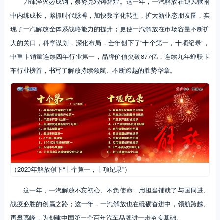
刀锋淬火必成钢，察势克艰铸辉煌。这一年，一汽解放在逆风骤雨
中内练成长，紧抓时代脉搏，加快数字化转型，扩大新业态朋友圈，实
现了一汽解放全体系战略能力的提升；更使一汽解放在市场容量不断扩
大的关口，科学谋划，深化布局，全年创下了“十个第一，十项纪录”，
中重卡销量连续四年行业第一，品牌价值突破877亿，连续九年蝉联卡
车行业榜首，书写了解放持续领航、不断跨越的胜势华章。
（2020年解放创下“十个第一，十项纪录”）
这一年，一汽解放不忘初心、不负使命，用担当铺就了与国同进、
战疫必胜的创赢之路；这一年，一汽解放也在砥砺奋进中，领航跨越、
再攀高峰，为创建中国第一个百年汽车品牌进一步夯实基础。