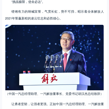
“挑战极限，使命必达”。
铿锵有力的呐喊宣誓，气贯长虹，势不可挡，昭示着全体解放人
2021年誓赢新程的凌云壮志和必胜雄心。
（中国一汽总经理助理、一汽解放董事长、党委书记胡汉杰总结致辞）
让勇者坚韧，让强者更强。正如中国一汽总经理助理、一汽解放董