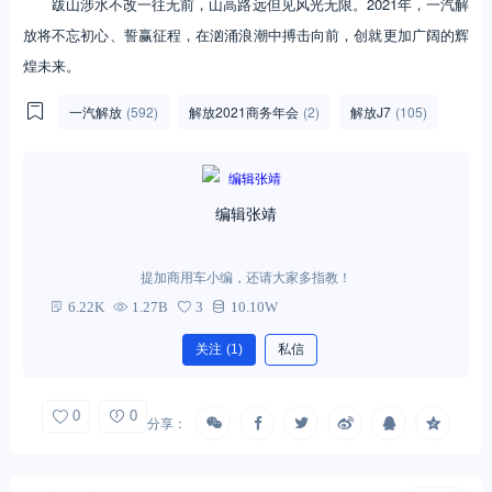
跋山涉水不改一往无前，山高路远但见风光无限。2021年，一汽解
放将不忘初心、誓赢征程，在汹涌浪潮中搏击向前，创就更加广阔的辉
煌未来。
一汽解放
(592)
解放2021商务年会
(2)
解放J7
(105)
编辑张靖
提加商用车小编，还请大家多指教！
6.22K
1.27B
3
10.10W
关注
(1)
私信
0
0
分享：