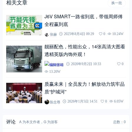
相关文章
换一批
J6V SMART一路省到底，带领周师傅
全程赢到底
张赫
2025年8月4日 09:29
0
10.24W
靓丽配色，性能出众，14张高清大图看
透精英版内饰外观！
编辑张靖
2020年9月2日 10:33
0
13.20W
质赢未来｜全员发力！解放动力筑牢品
质“护城河”
陈念尊
2026年1月5日 14:51
0
6.05W
评论
A 为本文作者，G 为游客
总数：0