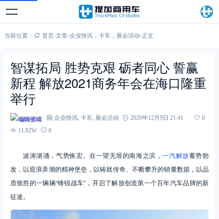
当前位置：
首页
-
文章
-
企业快讯
，
卡车
，
展会活动
-
正文
智谋拓局 胜势克艰 砺者同心 誓赢
新程 解放2021商务年会在海口隆重
举行
编辑张靖
企业快讯
,
卡车
,
展会活动
2020年12月9日 21:41
0
11.82W
0
波涛汹涌，气势恢宏。在一望无垠的南海之滨，
一汽解放
蓄势勃
发，以迎浪弄潮的精神堡垒，以铸就传奇、不断攀升的销量数据，以品
质致胜的一辆辆“锋锐战车”，开启了解放创造第一个百年汽车品牌的新
征途。