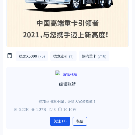
德龙X5000
(75)
德龙牵引
(1)
陕汽重卡
(716)
编辑张靖
提加商用车小编，还请大家多指教！
6.22K
1.27B
3
10.10W
关注
(1)
私信