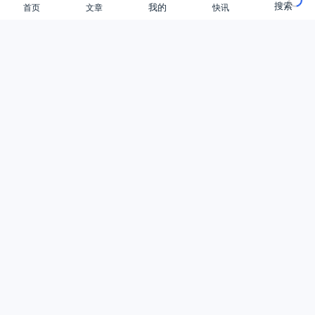
陈念尊
2025年11月28日 09:29
0
搜索
首页
文章
快讯
我的
5.57W
评论
A 为本文作者，G 为游客
总数：0
加载中…
提交评论
游客，
您好，欢迎参与讨论。