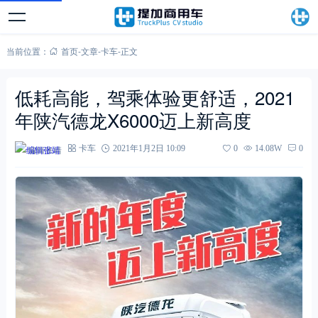
当前位置：
首页
-
文章
-
卡车
-
正文
低耗高能，驾乘体验更舒适，2021
年陕汽德龙X6000迈上新高度
编辑张靖
卡车
2021年1月2日 10:09
0
14.08W
0