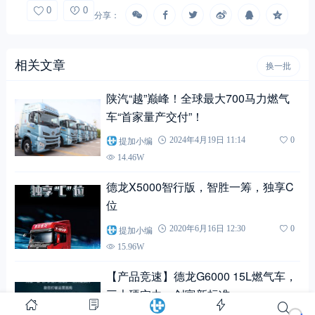
0
0
分享：
相关文章
换一批
陕汽“越”巅峰！全球最大700马力燃气
车“首家量产交付”！
提加小编
2024年4月19日 11:14
0
14.46W
德龙X5000智行版，智胜一筹，独享C
位
提加小编
2020年6月16日 12:30
0
15.96W
【产品竞速】德龙G6000 15L燃气车，
三大硬实力，创富新标准