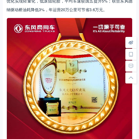
优化实现轻量化，低滚阻轮胎，平均车速较国五提升5%；联合东风德
纳驱动桥油耗降低3%，年运营20万公里可节省3.6万元。