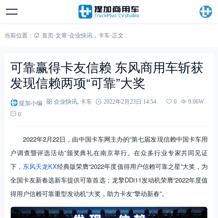
当前位置：
首页
-
文章
-
企业快讯
，
卡车
-
正文
可靠赢得卡友信赖 东风商用车斩获
发现信赖两项“可靠”大奖
提加小编
企业快讯
,
卡车
2022年2月23日 14:54
0
9.06W
0
2022年2月22日，由中国卡车网主办的“第七届发现信赖中国卡车用
户调查暨评选活动”颁奖典礼在南京举行。在众多行业专家共同见证
下，
东风天龙KX
经典版荣膺“2022年度值得用户信赖可靠之星”大奖，为
全国卡友新春选新车提供可靠首选；龙擎DDi11发动机荣膺“2022年度值
得用户信赖可靠重型发动机”大奖，助力卡友“擎动新春”。