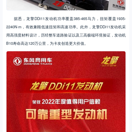
据悉，龙擎DDi11发动机功率覆盖385-465马力，扭矩覆盖1935-
2240N·m，有效兼顾低速扭矩和高速功率。此外，龙擎DDi11发动机采
用高强度材料设计，历经整车道路验证以及三高极端环境验证，发动机
B10寿命高达120万公里，为卡友创造更大价值。