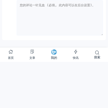
Copyright © 2012-至今
提加商用车网
搜索
首页
文章
快讯
我的
29 次查询在 1.154 秒, 使用 43.63MB 内存
Warning
: is_readable(): open_basedir restriction in effect. File(redis-cache) is not
within the allowed path(s): (/www/ssdwww/wwwroot/www.cntplus.com/:/tmp/:/proc/)
in
/www/ssdwww/wwwroot/www.cntplus.com/wp-content/themes/mnews-