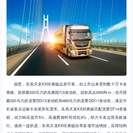
据悉，东风天龙KX经典版品质可靠，自上市以来受到数十万卡友
青睐。其搭载520马力的东康国六b发动机，扭矩高达2500N·m；也可搭
载520马力的龙擎DDi13发动机和465马力的龙擎DDi11发动机，满足中
长途复合运输卡友差异化需求。东风天龙KX经典版匹配龙擎DT14变速
箱，动力响应提升5%，高速爬坡时间优化9%，助力卡友运营高效速
行。值得一提的是，东风天龙KX经典版自带多项节油绝技，应用结构