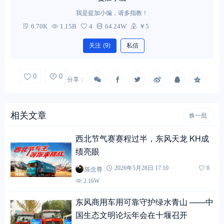
我是提加小编，请多指教！
6.70K
1.15B
4
64.24W
￥5
关注
(9)
私信
0
0
分享：
相关文章
换一批
西北节气赛赛程过半，东风天龙 KH成
绩亮眼
陈念尊
2026年5月28日 17:10
0
2.16W
东风商用车用可靠守护绿水青山 ——中
国生态文明论坛年会在十堰召开