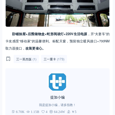
卧铺抽屉+后围储物盒+蛇形阅读灯+220V生活电源
，开“夫妻车”的
卡友感受“移动家”的温馨便利。标配天窗，预留独立暖风接口+700NM
取力器接口，
改装更省心。
三一英杰版
(1)
三一重卡
(173)
提加小编
我是提加小编，请多指教！
6.70K
1.15B
4
64.24W
￥5