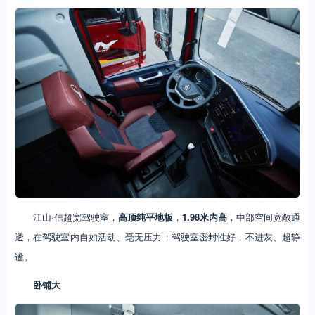
江山·信超宽驾驶室，
高顶纯平地板
，
1.98米内高
，中部空间宽敞通
透，在驾驶室内自如活动、毫无压力；驾驶室密封性好，不进灰、超静
谧。
卧铺大