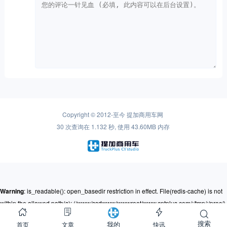
Copyright © 2012-至今
提加商用车网
30 次查询在 1.132 秒, 使用 43.60MB 内存
Warning
: is_readable(): open_basedir restriction in effect. File(redis-cache) is not
within the allowed path(s): (/www/ssdwww/wwwroot/www.cntplus.com/:/tmp/:/proc/)
in
/www/ssdwww/wwwroot/www.cntplus.com/wp-content/themes/mnews-
搜索
首页
文章
快讯
我的