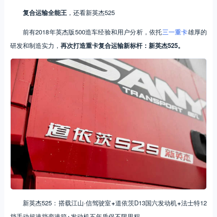
复合运输全能王
，还看新英杰525
前有2018年英杰版500造车经验和用户分析，依托
三一重卡
雄厚的
研发和制造实力，
再次打造重卡复合运输新标杆：新英杰525。
新英杰525：搭载江山·信驾驶室
+
道依茨D13国六发动机
+
法士特12
挡手动超速挡变速箱
+
发动机五年质保不限里程。