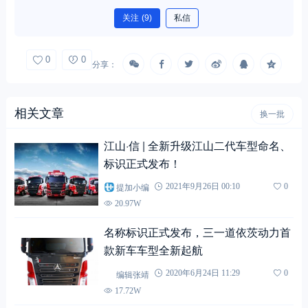
关注
(9)
私信
0
0
分享：
相关文章
换一批
江山·信 | 全新升级江山二代车型命名、
标识正式发布！
提加小编
2021年9月26日 00:10
0
20.97W
名称标识正式发布，三一道依茨动力首
款新车车型全新起航
编辑张靖
2020年6月24日 11:29
0
17.72W