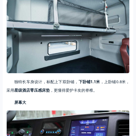
独特长车身设计，标配上下双卧铺，
下卧铺1.1米
，上卧铺0.8米，
采用
星级酒店零压感床垫
，更懂得爱护卡友的脊椎。
屏幕大