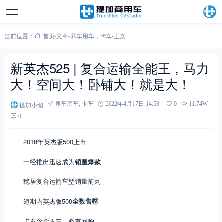
当前位置：
首页
-
文章
-
养车用车
，
卡车
-
正文
新英杰525 | 复合运输全能王，马力
大！空间大！卧铺大！就是大！
提加小编
养车用车
,
卡车
2022年4月17日 14:53
0
11.74W
0
2018年英杰版500上市
一经推出迅速成为
销量爆款
稳居复合运输车型销量前列
短期内英杰版500
全数售罄
卡友念念不忘，必有回响