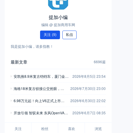
提加小编
编辑 @ 提加商用车网
关注
(9)
私信
我是提加小编，请多指教！
最新文章
6696篇
安凯推8.9米复古铛铛车，厦门金龙
2026年8月5日 23:54
新一代中巴抢眼，工信部第408-40
海格18米复古铰接公交抢眼，大
2026年7月30日 23:00
9批新产品公示之M类客车篇（中）
金龙新C系正式现身，工信部第40
6.98万元起！向上V6正式上市，
2026年6月30日 22:02
8-409批新产品公示之M类客车篇
新一代全能MPV重塑商用车价值
（上）
开放引领 智驭未来 东风OpenVAN
2026年6月7日 08:35
新标杆
无人物流车品牌襄阳全球首发
关注
粉丝
喜欢
浏览