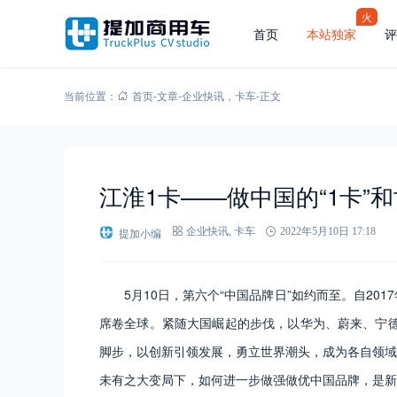
火
首页
本站独家
评
当前位置：
首页
-
文章
-
企业快讯
，
卡车
-
正文
江淮1卡——做中国的“1卡”
提加小编
企业快讯
,
卡车
2022年5月10日 17:18
5月10日，第六个“中国品牌日”如约而至。自20
席卷全球。紧随大国崛起的步伐，以华为、蔚来、宁
脚步，以创新引领发展，勇立世界潮头，成为各自领域
未有之大变局下，如何进一步做强做优中国品牌，是新