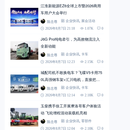
江淮新能源EZ6全球上市暨2026商用
车用户大会举行
陈念尊
企业快讯
,
展会活动
2026年8月7日 21:18
1.07K
0
J6G Pro纯电牵引，为高效物流注入
全新动能
陈念尊
企业快讯
,
卡车
2026年8月7日 12:23
2.15K
0
城配司机不敢换电车？飞碟V5卡用75
0L高强钢车架+汇川电机，直接把信
心拉满
陈念尊
企业快讯
,
卡车
2026年8月7日 12:14
2.18K
0
玉柴携手徐工开展摩洛哥客户体验活
动 飞轮增程混动装载机亮相
陈念尊
企业快讯
,
零部件
2026年8月7日 12:04
2.18K
0