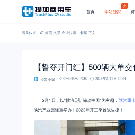
火
首页
本站独家
评
当前位置：
首页
-
文章
-
企业快讯
，
卡车
-
正文
【誓夺开门红】500辆大单交
提加小编
企业快讯
,
卡车
2023年2月2日 15:04
2月1日，以“陕汽E蓝·绿动中国”为主题，
陕汽重
陕汽产业园隆重举办！2023年开工季首战告捷！