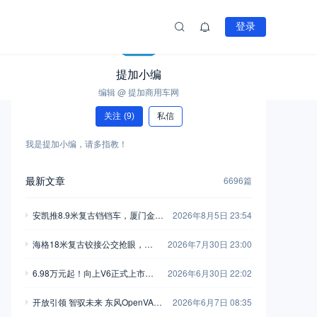
登录
提加小编
编辑 @ 提加商用车网
关注
(9)
私信
我是提加小编，请多指教！
最新文章
6696篇
安凯推8.9米复古铛铛车，厦门金龙
2026年8月5日 23:54
新一代中巴抢眼，工信部第408-40
海格18米复古铰接公交抢眼，大
2026年7月30日 23:00
9批新产品公示之M类客车篇（中）
金龙新C系正式现身，工信部第40
6.98万元起！向上V6正式上市，
2026年6月30日 22:02
8-409批新产品公示之M类客车篇
新一代全能MPV重塑商用车价值
（上）
开放引领 智驭未来 东风OpenVAN
2026年6月7日 08:35
新标杆