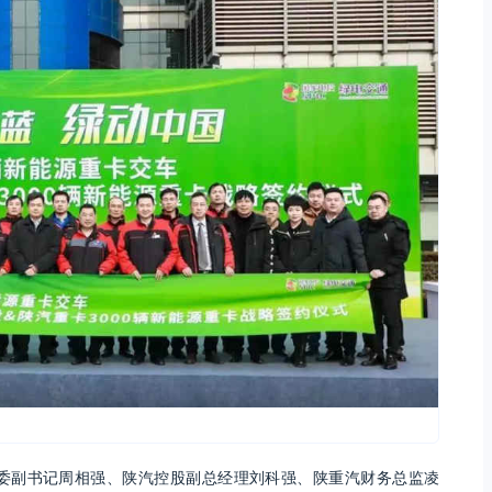
委副书记周相强、陕汽控股副总经理刘科强、陕重汽财务总监凌