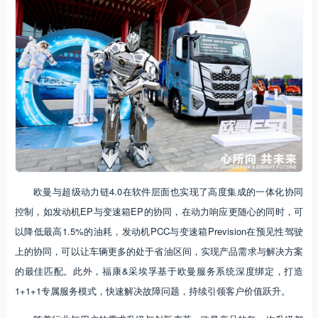
欧曼与超级动力链4.0在软件层面也实现了高度集成的一体化协同
控制，如发动机EP与变速箱EP的协同，在动力响应更随心的同时，可
以降低最高1.5%的油耗，发动机PCC与变速箱Prevision在预见性驾驶
上的协同，可以让车辆更多的处于省油区间，实现产品需求与解决方案
的最佳匹配。此外，福康&采埃孚基于欧曼服务系统深度绑定，打造
1+1+1专属服务模式，快速解决故障问题，持续引领客户价值跃升。