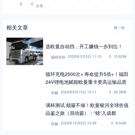
0
0
分享：
相关文章
换一批
选欧曼自动挡，开工赚钱一步到位！
2020年3月5日 11:15
0
15.62W
编辑张靖
循环充电2500次+ 寿命提升5倍+！福田
24V锂电池赋能欧曼重卡更高运输品质
2024年9月10日 10:11
0
26.38W
张赫
满杯测试 颠簸不倾！欧曼银河全球价值
品鉴之旅（混动篇）：“稳”入成都
2025年10月9日 10:49
0
8.54W
张赫