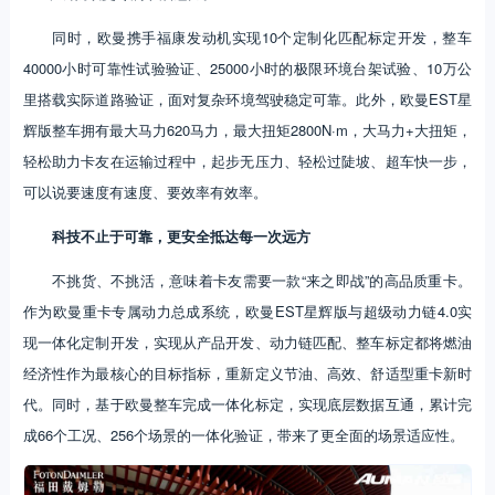
同时，欧曼携手福康发动机实现10个定制化匹配标定开发，整车
40000小时可靠性试验验证、25000小时的极限环境台架试验、10万公
里搭载实际道路验证，面对复杂环境驾驶稳定可靠。此外，欧曼EST星
辉版整车拥有最大马力620马力，最大扭矩2800N·m，大马力+大扭矩，
轻松助力卡友在运输过程中，起步无压力、轻松过陡坡、超车快一步，
可以说要速度有速度、要效率有效率。
科技不止于可靠，更安全抵达每一次远方
不挑货、不挑活，意味着卡友需要一款“来之即战”的高品质重卡。
作为欧曼重卡专属动力总成系统，欧曼EST星辉版与超级动力链4.0实
现一体化定制开发，实现从产品开发、动力链匹配、整车标定都将燃油
经济性作为最核心的目标指标，重新定义节油、高效、舒适型重卡新时
代。同时，基于欧曼整车完成一体化标定，实现底层数据互通，累计完
成66个工况、256个场景的一体化验证，带来了更全面的场景适应性。