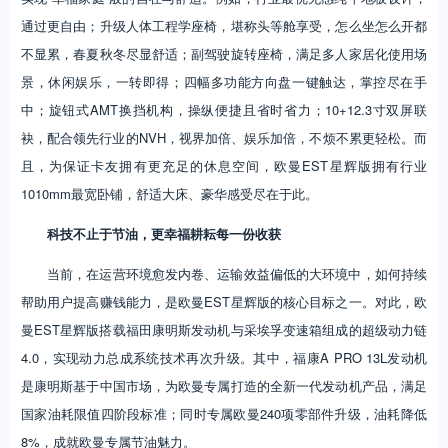
通过更自由；升级人体工程学座椅，堪称头等舱享受，怎么坐怎么开都
不显累，春夏秋冬尽显舒适；副驾驶旋转座椅，满足多人家居化使用场
景，休闲娱乐，一转即得；四幅多功能方向盘一键触达，掌控尽在手
中；旋钮式AMT换挡机构，操纵便捷且省时省力；10+12.3寸双屏联
袂，配合领先行业的NVH，视界加倍、娱乐加倍，不烦不累更轻松。而
且，为保证卡友拥有更充足的休息空间，欧曼EST星辉版拥有行业
1010mm最宽卧铺，舒适大床、豪华感受尽在于此。
科技不止于节油，更幸福耕耘每一份收获
当前，在运营环境愈发内卷、运输效益偏低的大环境中，如何持续
帮助用户提高赚钱能力，是欧曼EST星辉版的核心目标之一。对此，欧
曼EST星辉版搭载福田康明斯发动机与采埃孚变速箱组成的超级动力链
4.0，实现动力总成系统技术再次升级。其中，福康A PRO 13L发动机
是康明斯基于中国市场，为欧曼专属打造的全新一代发动机产品，满足
国家油耗限值四阶段标准；同时专属欧曼240项零部件升级，油耗降低
8%，成就欧曼专属节油魅力。