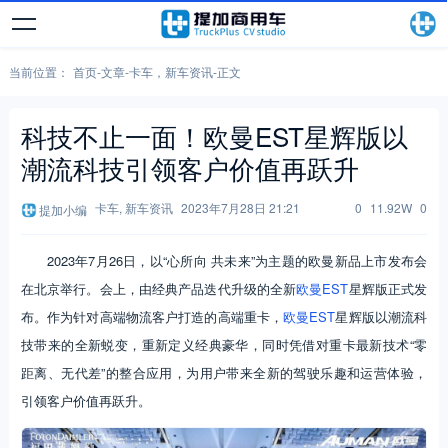
当前位置：
首页
-
文章
-
卡车
，
新车资讯
-
正文
科技不止一面！欧曼EST星辉版以
潮流科技引领客户价值再跃升
卡车
,
新车资讯
2023年7月28日 21:21
0
11.92W
0
提加小编
2023年7月26日，以“心所向 共未来”为主题的欧曼新品上市发布会
在北京举行。会上，由经典产品迭代升级的全新
欧曼EST
星辉版正式发
布。作为针对高端物流客户打造的高端重卡，
欧曼EST
星辉版以潮流科
技带来的全新蜕变，重新定义经典豪华，同时凭借对重卡最新技术“零
距离、无代差”的整合应用，为用户带来全新的驾驶乐趣和运营体验，
引领客户价值再跃升。