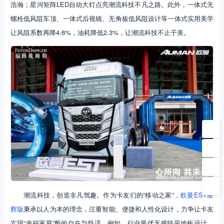
浩瀚；星河矩阵LED自动大灯点亮潮流科技不凡之路。此外，一体式无
螺栓低风阻车顶、一体式后视镜、无角板低风阻设计等一体式实用美学
让风阻系数再降4.6%，油耗降低2.3%，让潮流科技不止于美。
潮流科技，创造非凡驾趣。作为卡友们的“移动之家”，
欧曼EST星
辉版
秉承以人为本的理念，注重智能、便捷和人性化设计，力争让卡友
实现“幸福家庭”般的自在与舒适。例如，行业最优无感纯平地板设计，