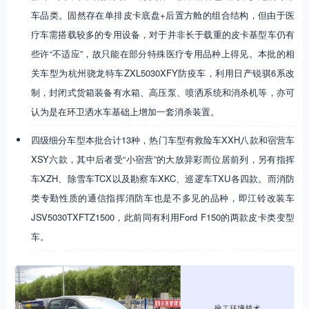
车品类。固然存在单排皮卡底盘+后置方舱的组合结构，但由于医
疗车需搭载较多的专用设备，对于并非长于载重的皮卡基型车仍有
些许“不适应”，故只能在部分特殊医疗专用品种上得见。本批的相
关车型为杭州骁龙特车ZXL5030XFY防疫车，利用日产锐骐6系改
制，封闭式货箱装备有水箱、高压泵、喷洒系统和消杀机等，亦可
认为是在环卫洒水车基础上增加一套消杀装置。
四级细分车型本批合计13种，热门车型有救险车XXH八款和宿营车
XSY六款，其中后者受“小宿营”的大放异彩而位居前列，另有指挥
车XZH、除雪车TCX以及勘察车XKC、巡逻车TXU各四款。而消防
类专勤性质的通信指挥消防车也是不多见的品种，即江铃改装车
JSV5030TXFTZ1500，此前同有利用Ford F150的两款皮卡类变型
车。