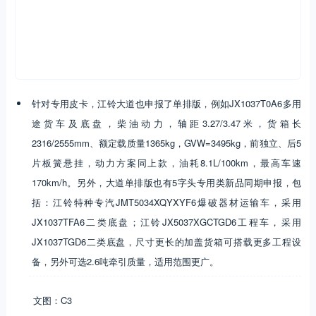
针对专用皮卡，江铃大道也申报了单排版，例如JX1037T0A6多用
途货车及底盘，柴油动力，轴距3.27/3.47米，货箱长
2316/2555mm、额定载质量1365kg，GVW=3495kg，前独立、后5
片板簧悬挂，动力方案同上款，油耗8.1L/100km，最高车速
170km/h。另外，大道单排版也有5字头专用类新品同期申报，包
括：江铃特种专汽JMT5034XQYXYF6爆破器材运输车，采用
JX1037TFA6二类底盘；江铃JX5037XGCTGD6工程车，采用
JX1037TGD6二类底盘，尺寸更长的加盖货箱可搭载更多工程设
备，另外可选2.6吨牵引质量，适用范围更广。
文图：C3