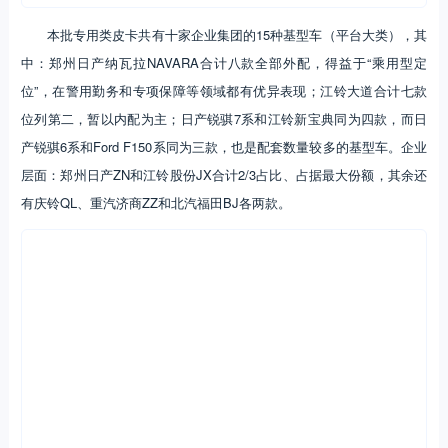
本批专用类皮卡共有十家企业集团的15种基型车（平台大类），其
中：郑州日产纳瓦拉NAVARA合计八款全部外配，得益于“乘用型定
位”，在警用勤务和专项保障等领域都有优异表现；江铃大道合计七款
位列第二，暂以内配为主；日产锐骐7系和江铃新宝典同为四款，而日
产锐骐6系和Ford F150系同为三款，也是配套数量较多的基型车。企业
层面：郑州日产ZN和江铃股份JX合计2/3占比、占据最大份额，其余还
有庆铃QL、重汽济商ZZ和北汽福田BJ各两款。