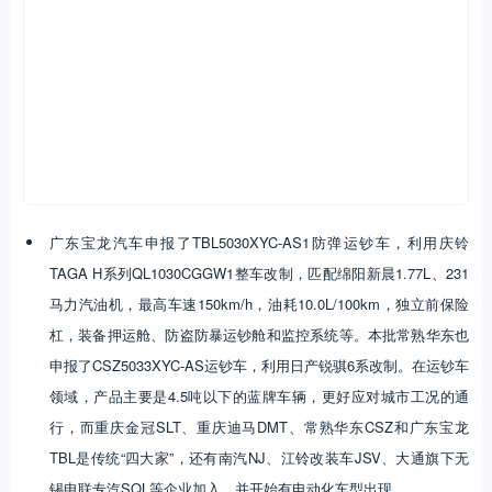
广东宝龙汽车申报了TBL5030XYC-AS1防弹运钞车，利用庆铃
TAGA H系列QL1030CGGW1整车改制，匹配绵阳新晨1.77L、231
马力汽油机，最高车速150km/h，油耗10.0L/100km，独立前保险
杠，装备押运舱、防盗防暴运钞舱和监控系统等。本批常熟华东也
申报了CSZ5033XYC-AS运钞车，利用日产锐骐6系改制。在运钞车
领域，产品主要是4.5吨以下的蓝牌车辆，更好应对城市工况的通
行，而重庆金冠SLT、重庆迪马DMT、常熟华东CSZ和广东宝龙
TBL是传统“四大家”，还有南汽NJ、江铃改装车JSV、大通旗下无
锡申联专汽SQL等企业加入，并开始有电动化车型出现。