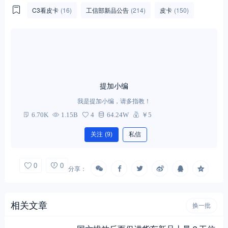
C3看皮卡
(16)
工信部新品公告
(214)
皮卡
(150)
提加小编
我是提加小编，请多指教！
6.70K
1.15B
4
64.24W
￥5
关注
(9)
私信
0
0
分享：
相关文章
换一批