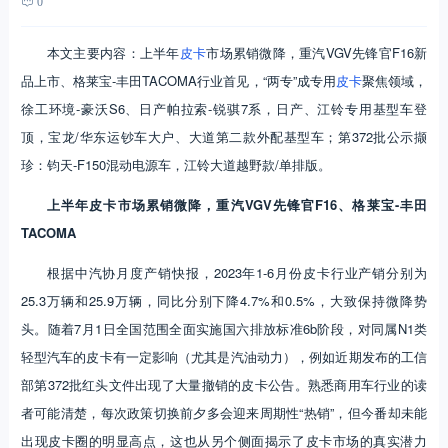
0
本文主要内容：上半年
皮卡
市场累销微降，重汽VGV先锋官F16新
品上市、格莱宝-丰田TACOMA行业首见，“两专”成专用
皮卡
聚焦领域，
徐工环境-豪沃S6、日产帕拉索-锐骐7系，日产、江铃专用基型车登
顶，宝龙/华东运钞车大户、大道第二款外配基型车；第372批公示撷
珍：钧天-F150混动电源车，江铃大道越野款/单排版。
上半年皮卡市场累销微降，重汽VGV先锋官F16、格莱宝-丰田
TACOMA
根据中汽协月度产销快报，2023年1-6月份皮卡行业产销分别为
25.3万辆和25.9万辆，同比分别下降4.7%和0.5%，大致保持微降势
头。随着7月1日全国范围全面实施国六排放标准6b阶段，对同属N1类
轻型汽车的皮卡有一定影响（尤其是汽油动力），例如近期发布的工信
部第372批红头文件出现了大量撤销的皮卡公告。熟悉商用车行业的读
者可能清楚，每次政策切换前夕多会迎来周期性“热销”，但今番却未能
出现皮卡圈的明显高点，这也从另个侧面揭示了皮卡市场的真实潜力