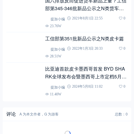
国六排放反而促进货车新品上量？工信
部第345-346批新品公示之N类货车基
本型分析上篇
提加小编
2021年8月1日 22:55
0
23.76W
工信部第351批新品公示之N类皮卡篇
提加小编
2022年1月3日 20:33
0
28.51W
比亚迪首款皮卡墨西哥首发 BYD SHA
RK全球发布会暨墨西哥上市定档5月14
日
提加小编
2024年5月8日 11:02
0
11.40W
评论
A 为本文作者，G 为游客
总数：0