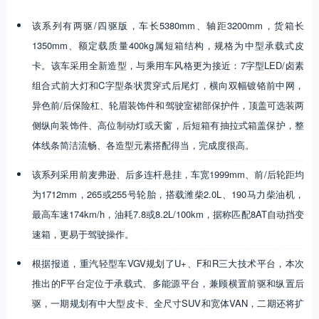
该系列有两驱/四驱版，车长5380mm、轴距3200mm，货箱长
1350mm、额定载质量400kg属短箱结构，规格为中型承载式皮
卡。该车采用全新造型，与乘用车风格更为接近：7字型LED/卤素
组合式前大灯和C字型条状贯穿式后尾灯，横向双幅镀铬前中网，
异色前/后保险杠、轮眉装饰件和驾驶室裙部保护件，顶盖可选装两
侧纵向装饰件、高位制动灯或天窗，后短箱有抽拉式箱盖保护，整
体线条简洁流畅、各造型元素搭配得当，完成度很高。
该系列采用前麦弗逊、后多连杆悬挂，车宽1999mm、前/后轮距均
为1712mm，265或255号轮胎，搭载潍柴2.0L、190马力柴油机，
最高车速174km/h，油耗7.8或8.2L/100km，据称匹配8AT自动挡变
速箱，更易于驾驶操作。
根据报道，重汽轻型车VGV规划了U+、F和R三大技术平台，本次
推出的F平台定位于承载式、多能源平台，兼顾横置前驱和纵置后
驱，一期规划有中大型皮卡、全尺寸SUV和宽体VAN，二期还将扩