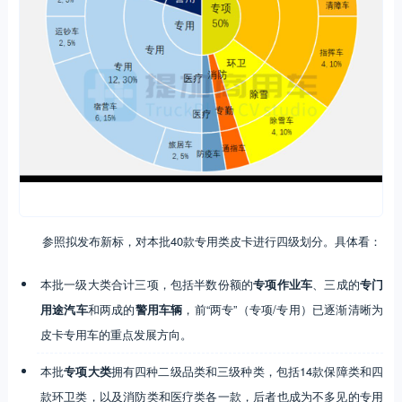
参照拟发布新标，对本批40款专用类皮卡进行四级划分。具体看：
本批一级大类合计三项，包括半数份额的
专项作业车
、三成的
专门
用途汽车
和两成的
警用车辆
，前“两专”（专项/专用）已逐渐清晰为
皮卡专用车的重点发展方向。
本批
专项大类
拥有四种二级品类和三级种类，包括14款保障类和四
款环卫类，以及消防类和医疗类各一款，后者也成为不多见的专用