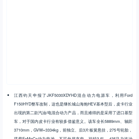
江西钧天申报了JKF5030XDYHD混合动力电源车，利用Ford
F150HYD整车改制，这也是继长城山海炮HEV基本型后，皮卡行业
出现的第二款汽油/电混合动力产品，而且难得的是采用了进口基型
车，对于国内皮卡行业有较多借鉴意义。该车全长5889mm、轴距
3710mm，GVW=3334kg，前独立、后3片板簧悬挂，275号轮胎，
搭载FoMoCo动力电池、不可外接充电，福特3.5L、435马力汽油