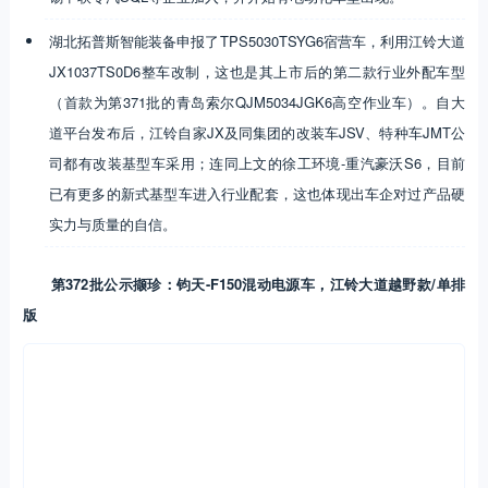
湖北拓普斯智能装备申报了TPS5030TSYG6宿营车，利用江铃大道
JX1037TS0D6整车改制，这也是其上市后的第二款行业外配车型
（首款为第371批的青岛索尔QJM5034JGK6高空作业车）。自大
道平台发布后，江铃自家JX及同集团的改装车JSV、特种车JMT公
司都有改装基型车采用；连同上文的徐工环境-重汽豪沃S6，目前
已有更多的新式基型车进入行业配套，这也体现出车企对过产品硬
实力与质量的自信。
第372批公示撷珍：钧天-F150混动电源车，江铃大道越野款/单排
版