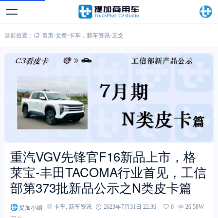
当前位置：
首页
-
文章
-
卡车
，
新车资讯
-
正文
重汽VGV先锋官F16新品上市，格
莱宝-丰田TACOMA行业首见，工信
部第373批新品公示之N类皮卡篇
提加小编
卡车
,
新车资讯
2023年7月31日 22:36
0
26.58W