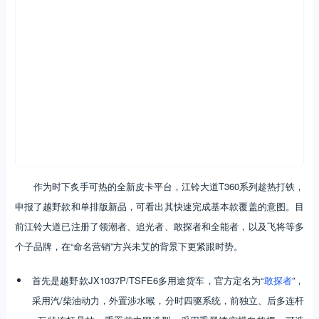
作为时下炙手可热的全新皮卡平台，江铃大道T360系列趁热打铁，
申报了越野款和单排版新品，可看出其快速完成基本款覆盖的意图。目
前江铃大道已注册了领潮者、追光者、敢探者和全能者，以及飞将等多
个子品牌，在“命名营销”方兴未艾的背景下更紧跟时势。
首先是越野款JX1037P/TSFE6多用途货车，官方定名为“
敢探者
”，
采用汽/柴油动力，外置涉水喉，分时四驱系统，前独立、后多连杆