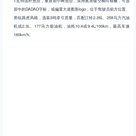
+瓦特连杆悬挂，重置前中网造型，采用熏黑镂空横向格栅，可选
居中的DADAO字标，或偏置大道图形logo，位于驾驶员前方位置、
类似路虎风格，选装3吨牵引质量，匹配江铃2.26L、258马力汽油
机或2.3L、177马力柴油机，油耗10.4或9.4L/100km，最高车速
160km/h。