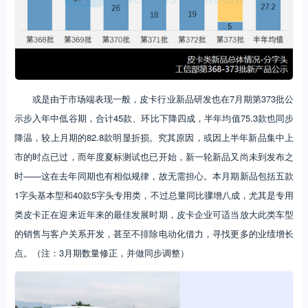
或是由于市场端表现一般，皮卡行业新品研发也在7月期第373批公
示步入年中低谷期，合计45款、环比下降四成，半年均值75.3款也同步
降温，较上月期的82.8款明显折损。究其原因，或因上半年新品集中上
市的时点已过，而年度夏标测试也已开始，新一轮新品又尚未到发布之
时——这在去年同期也有相似规律，故无需担心。本月期新品包括五款
1字头基本型和40款5字头专用类，不过总量同比骤增八成，尤其是专用
类皮卡正在迎来近年来的最佳发展时期，皮卡企业可适当放大此类车型
的销售与客户关系开发，甚至不排除电动化借力，寻找更多的业绩增长
点。（注：3月期数量修正，并做同步调整）