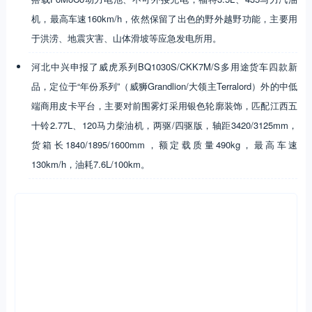
机，最高车速160km/h，依然保留了出色的野外越野功能，主要用
于洪涝、地震灾害、山体滑坡等应急发电所用。
河北中兴申报了威虎系列BQ1030S/CKK7M/S多用途货车四款新
品，定位于“年份系列”（威狮Grandlion/大领主Terralord）外的中低
端商用皮卡平台，主要对前围雾灯采用银色轮廓装饰，匹配江西五
十铃2.77L、120马力柴油机，两驱/四驱版，轴距3420/3125mm，
货箱长1840/1895/1600mm，额定载质量490kg，最高车速
130km/h，油耗7.6L/100km。