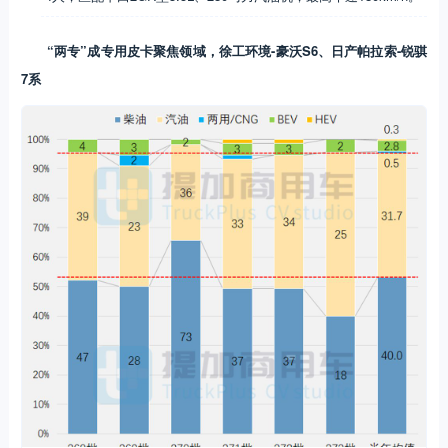
“两专”成专用皮卡聚焦领域，徐工环境-豪沃S6、日产帕拉索-锐骐
7系