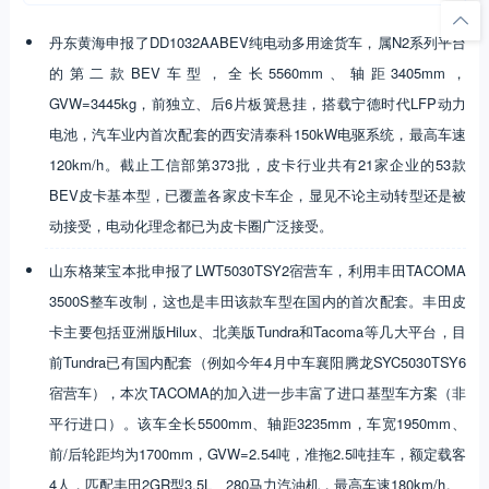
丹东黄海申报了DD1032AABEV纯电动多用途货车，属N2系列平台
的第二款BEV车型，全长5560mm、轴距3405mm，
GVW=3445kg，前独立、后6片板簧悬挂，搭载宁德时代LFP动力
电池，汽车业内首次配套的西安清泰科150kW电驱系统，最高车速
120km/h。截止工信部第373批，皮卡行业共有21家企业的53款
BEV皮卡基本型，已覆盖各家皮卡车企，显见不论主动转型还是被
动接受，电动化理念都已为皮卡圈广泛接受。
山东格莱宝本批申报了LWT5030TSY2宿营车，利用丰田TACOMA
3500S整车改制，这也是丰田该款车型在国内的首次配套。丰田皮
卡主要包括亚洲版Hilux、北美版Tundra和Tacoma等几大平台，目
前Tundra已有国内配套（例如今年4月中车襄阳腾龙SYC5030TSY6
宿营车），本次TACOMA的加入进一步丰富了进口基型车方案（非
平行进口）。该车全长5500mm、轴距3235mm，车宽1950mm、
前/后轮距均为1700mm，GVW=2.54吨，准拖2.5吨挂车，额定载客
4人，匹配丰田2GR型3.5L、280马力汽油机，最高车速180km/h。