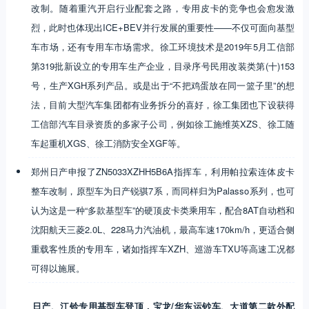
改制。随着重汽开启行业配套之路，专用皮卡的竞争也会愈发激
烈，此时也体现出ICE+BEV并行发展的重要性——不仅可面向基型
车市场，还有专用车市场需求。徐工环境技术是2019年5月工信部
第319批新设立的专用车生产企业，目录序号民用改装类第(十)153
号，生产XGH系列产品。或是出于“不把鸡蛋放在同一篮子里”的想
法，目前大型汽车集团都有业务拆分的喜好，徐工集团也下设获得
工信部汽车目录资质的多家子公司，例如徐工施维英XZS、徐工随
车起重机XGS、徐工消防安全XGF等。
郑州日产申报了ZN5033XZHH5B6A指挥车，利用帕拉索连体皮卡
整车改制，原型车为日产锐骐7系，而同样归为Palasso系列，也可
认为这是一种“多款基型车”的硬顶皮卡类乘用车，配合8AT自动档和
沈阳航天三菱2.0L、228马力汽油机，最高车速170km/h，更适合侧
重载客性质的专用车，诸如指挥车XZH、巡游车TXU等高速工况都
可得以施展。
日产、江铃专用基型车登顶，宝龙/华东运钞车、大道第二款外配