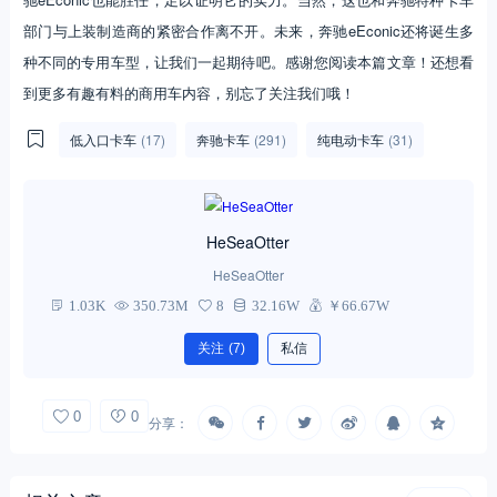
部门与上装制造商的紧密合作离不开。未来，奔驰eEconic还将诞生多
种不同的专用车型，让我们一起期待吧。感谢您阅读本篇文章！还想看
到更多有趣有料的商用车内容，别忘了关注我们哦！
低入口卡车
(17)
奔驰卡车
(291)
纯电动卡车
(31)
HeSeaOtter
HeSeaOtter
1.03K
350.73M
8
32.16W
￥66.67W
关注
(7)
私信
0
0
分享：