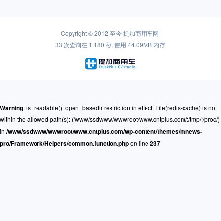
Copyright © 2012-至今
提加商用车网
33 次查询在 1.180 秒, 使用 44.09MB 内存
Warning
: is_readable(): open_basedir restriction in effect. File(redis-cache) is not
within the allowed path(s): (/www/ssdwww/wwwroot/www.cntplus.com/:/tmp/:/proc/)
in
/www/ssdwww/wwwroot/www.cntplus.com/wp-content/themes/mnews-
pro/Framework/Helpers/common.function.php
on line
237