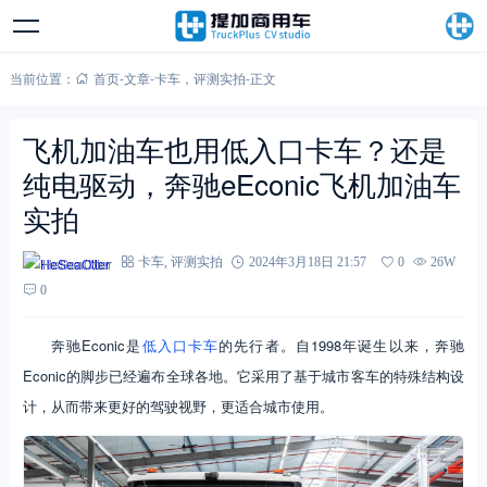
当前位置：
首页
-
文章
-
卡车
，
评测实拍
-
正文
飞机加油车也用低入口卡车？还是
纯电驱动，奔驰eEconic飞机加油车
实拍
HeSeaOtter
卡车
,
评测实拍
2024年3月18日 21:57
0
26W
0
奔驰Econic是
低入口卡车
的先行者。自1998年诞生以来，奔驰
Econic的脚步已经遍布全球各地。它采用了基于城市客车的特殊结构设
计，从而带来更好的驾驶视野，更适合城市使用。