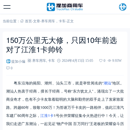
当前位置：
首页
-
文章
-
养车用车
，
卡车
-
正文
150万公里无大修，只因10年前选
对了江淮1卡帅铃
提加小编
养车用车
,
卡车
2024年4月15日 15:05
0
9.93W
0
粤东沿海的揭阳、潮州、汕头三市，就是举世闻名的“
潮汕
”地区。
潮汕人热衷于经商，擅长于经商，号称“东方犹太人”，涌现出了一大批
商业奇才，也有不少卡友靠着聪明的大脑和勤劳的双手走上了发家致富
路。跨越60年，致敬1000万！为答谢万千卡友的一路相伴，值此江淮汽
车建厂60周年之际，
江淮1卡
1号伙伴荣耀征集令火热进行中！今天，让
我们走进广东潮汕，一起见证“物产中国 百万同行”王老板的荣耀奋斗历