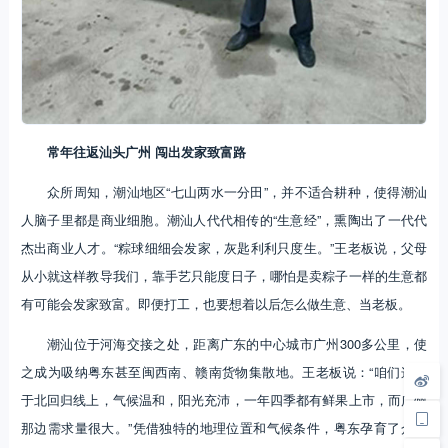
常年往返汕头广州 闯出发家致富路
众所周知，潮汕地区“七山两水一分田”，并不适合耕种，使得潮汕
人脑子里都是商业细胞。潮汕人代代相传的“生意经”，熏陶出了一代代
杰出商业人才。“粽球细细会发家，灰匙利利只度生。”王老板说，父母
从小就这样教导我们，靠手艺只能度日子，哪怕是卖粽子一样的生意都
有可能会发家致富。即便打工，也要想着以后怎么做生意、当老板。
潮汕位于河海交接之处，距离广东的中心城市广州300多公里，使
之成为吸纳粤东甚至闽西南、赣南货物集散地。王老板说：“咱们这位
于北回归线上，气候温和，阳光充沛，一年四季都有鲜果上市，而广州
那边需求量很大。”凭借独特的地理位置和气候条件，粤东孕育了众多