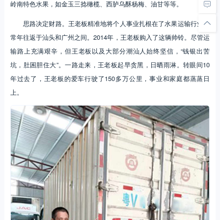
岭南特色水果，如金玉三捻橄榄、西胪乌酥杨梅、油甘等等。
思路决定财路。王老板精准地将个人事业扎根在了水果运输行业，
常年往返于汕头和广州之间。2014年，王老板购入了这辆帅铃。尽管运
输路上充满艰辛，但王老板以及大部分潮汕人始终坚信，“钱银出苦
坑，肚困胆住大”。一路走来，王老板起早贪黑，日晒雨淋。转眼间10
年过去了，王老板的爱车行驶了150多万公里，事业和家庭都蒸蒸日
上。