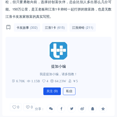
松，但只要勇敢向前，选择好创富伙伴，总会比别人多出那么几分可
能。150万公里，是王老板和江淮1卡帅铃一起打拼的致富路，也是无数
江淮卡友发家致富的真实写照。
卡友故事
(302)
江淮1卡
(615)
江淮帅铃
(211)
提加小编
我是提加小编，请多指教！
6.70K
1.15B
4
64.23W
￥5
关注
(9)
私信
0
0
分享：