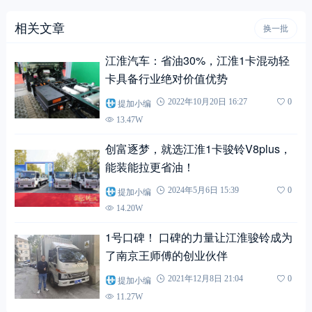
相关文章
换一批
江淮汽车：省油30%，江淮1卡混动轻
卡具备行业绝对价值优势
提加小编
2022年10月20日 16:27
0
13.47W
创富逐梦，就选江淮1卡骏铃V8plus，
能装能拉更省油！
提加小编
2024年5月6日 15:39
0
14.20W
1号口碑！ 口碑的力量让江淮骏铃成为
了南京王师傅的创业伙伴
提加小编
2021年12月8日 21:04
0
11.27W