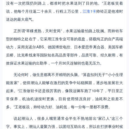
没有一次把我扔到路上，都准时把水果送到了目的地。”王老板笑着
说，他每个月往返二十余天，行程上万公里，
江淮1卡
帅铃正是他准时
送达的最大底气。
正所谓“草粿煮熟，天时变局”，水果运输最怕路上耽搁。而帅铃车
型的独特之处在于，它采用江淮专业可靠的底盘，搭载纯正的自产高端
动力，采用克诺尔ABS、德国博世电控、日本爱思帝离合器、美国车桥
后桥、比克希线束等国际知名高品质零部件，品质可靠、经久耐用，有
效保证水果运输的出勤率，一个月30天连轴转也毫无压力。
无论何时，做生意都离不开精明的头脑。“算盘扣到无子”“小小生理
能发家”，使得潮汕人能够在激烈的竞争中站稳脚跟，逐步地发展壮大
起来。“江淮做轻卡还是很厉害的，像我这辆车跑了10年了，平日里正
常保养，机油机滤按时更换，目前使用情况良好，油耗和之前差不
多。”王老板说，帅铃动力好、油耗低，每一分每一厘都不浪费。
说起潮汕人，很多人嘴里通常会半生不熟地冒出“家己人”这三个
字。事实上，潮汕人凝聚力强，以团结互助出名，所以在打拼事业时候