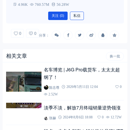
4.96K
760.57M
56.28W
关注
(0)
私信
0
0
分享：
相关文章
换一批
名车博览 | J6G Pro载货车，太太太超
纲了！
陈念尊
2026年5月11日 12:04
0
2.52W
淡季不淡，解放7月终端销量逆势领涨
张赫
2024年8月6日 18:08
0
12.72W