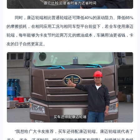
同时，康迈轮端相比普通轮端还可降低40%的滚动阻力、降低65%
的摩擦损耗，在相同应用工况与相同车型平台前提下，若全车使用康迈
轮端，每年能够为卡友节约近两万元的燃油成本，车辆用油更省钱，卡
友的日子自然更富足。
“我想给广大卡友推荐，买车还得配康迈轮端。康迈轮端就代表了
省心、省力，还省时间，咱们跑运输才能更有保障”。刘师傅以亲身经