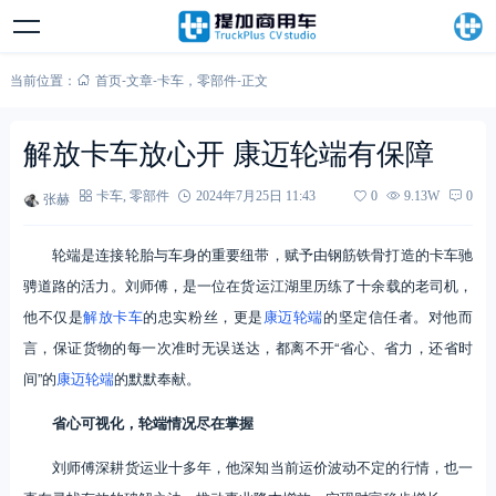
当前位置：
首页
-
文章
-
卡车
，
零部件
-
正文
解放卡车放心开 康迈轮端有保障
张赫
卡车
,
零部件
2024年7月25日 11:43
0
9.13W
0
轮端是连接轮胎与车身的重要纽带，赋予由钢筋铁骨打造的卡车驰
骋道路的活力。刘师傅，是一位在货运江湖里历练了十余载的老司机，
他不仅是
解放卡车
的忠实粉丝，更是
康迈轮端
的坚定信任者。对他而
言，保证货物的每一次准时无误送达，都离不开“省心、省力，还省时
间”的
康迈轮端
的默默奉献。
省心可视化，轮端情况尽在掌握
刘师傅深耕货运业十多年，他深知当前运价波动不定的行情，也一