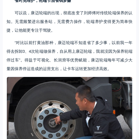
省时免维护，轮端节油省钱多赚
可以说，康迈轮端的出现，彻底改变了刘师傅对传统轮端保养的认
知。无需频繁进出服务站，无需费力操作，轮端养护变得更为简单快
捷，让他能更专注于驾驶。
“对比以前打黄油那种，康迈轮端不知道省了多少事，以前我一年
得去拆卸3、4次轮端做保养，自从用上康迈轮端，我就没因为保养轮端
停过车”。得益于可视化、长润滑等优势赋能，康迈轮端每年可减少大
量因保养停运造成的运营支出，让卡车运转更加经济高效。