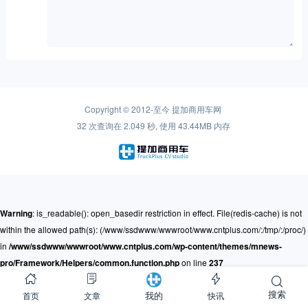
Copyright © 2012-至今
提加商用车网
32 次查询在 2.049 秒, 使用 43.44MB 内存
Warning
: is_readable(): open_basedir restriction in effect. File(redis-cache) is not
within the allowed path(s): (/www/ssdwww/wwwroot/www.cntplus.com/:/tmp/:/proc/)
in
/www/ssdwww/wwwroot/www.cntplus.com/wp-content/themes/mnews-
pro/Framework/Helpers/common.function.php
on line
237
搜索
首页
文章
快讯
我的