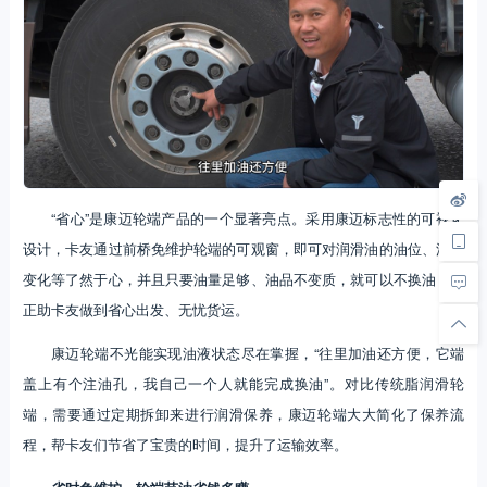
“省心”是康迈轮端产品的一个显著亮点。采用康迈标志性的可视化
设计，卡友通过前桥免维护轮端的可观窗，即可对润滑油的油位、油质
变化等了然于心，并且只要油量足够、油品不变质，就可以不换油，真
正助卡友做到省心出发、无忧货运。
康迈轮端不光能实现油液状态尽在掌握，“往里加油还方便，它端
盖上有个注油孔，我自己一个人就能完成换油”。对比传统脂润滑轮
端，需要通过定期拆卸来进行润滑保养，康迈轮端大大简化了保养流
程，帮卡友们节省了宝贵的时间，提升了运输效率。