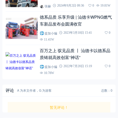
张赫
2024年9月2日 09:36
0
19.81W
德系品质 乐享升级 | 汕德卡WPNG燃气
车新品发布会圆满收官
提加小编
2023年3月18日 15:41
0
11.41W
百万之上 驭见品质 丨 汕德卡以德系品
质铸就高效创富“神话”
提加小编
2022年7月20日 15:19
0
10.78W
评论
A 为本文作者，G 为游客
总数：0
暂无评论！