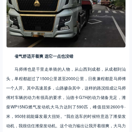
省气舒适开着爽 选它一点也没错
马师傅也是千里走单骑的人物，从山西到成都，从成都到汕
头，单程都超过了1500公里甚至2000公里，日夜兼程都是马师傅
一个人开。其中高速居多，山路掺杂其中，这样的路况组成让马师
傅对车辆的动力有很高的要求，汕德卡G7H的动力储备充足，潍
柴WP15NG燃气发动机大马力达到了590匹，峰值扭矩2600牛·
米，950转就能爆发最大扭矩。“我在选车的时候特意选了潍柴发
动机，我很信任潍柴发动机。这个动力输出让我开着很爽，大马力