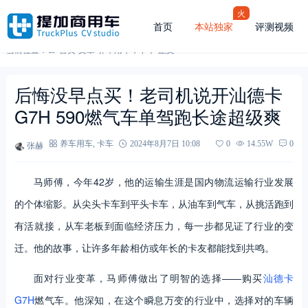
火
首页
本站独家
评测视频
当前位置：
首页
-
文章
-
养车用车
，
卡车
-
正文
后悔没早点买！老司机说开汕德卡
G7H 590燃气车单驾跑长途超级爽
张赫
养车用车
,
卡车
2024年8月7日 10:08
0
14.55W
0
马师傅，今年42岁，他的运输生涯是国内物流运输行业发展
的个体缩影。从尖头卡车到平头卡车，从油车到气车，从挑活跑到
有活就接，从车老板到面临经济压力，每一步都见证了行业的变
迁。他的故事，让许多年龄相仿或年长的卡友都能找到共鸣。
面对行业变革，马师傅做出了明智的选择——购买
汕德卡
G7H
燃气车。他深知，在这个瞬息万变的行业中，选择对的车辆