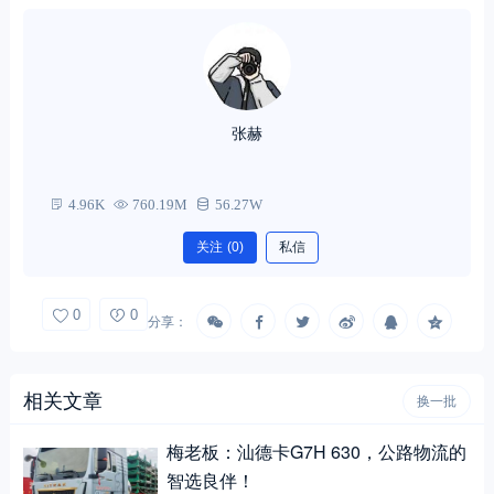
张赫
4.96K
760.19M
56.27W
关注
(0)
私信
0
0
分享：
相关文章
换一批
梅老板：汕德卡G7H 630，公路物流的
智选良伴！