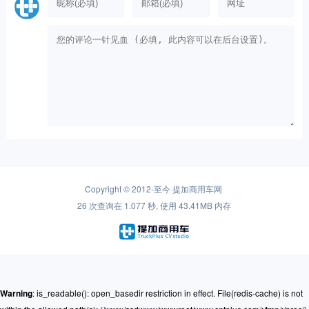
Copyright © 2012-至今
提加商用车网
26 次查询在 1.077 秒, 使用 43.41MB 内存
Warning
: is_readable(): open_basedir restriction in effect. File(redis-cache) is not