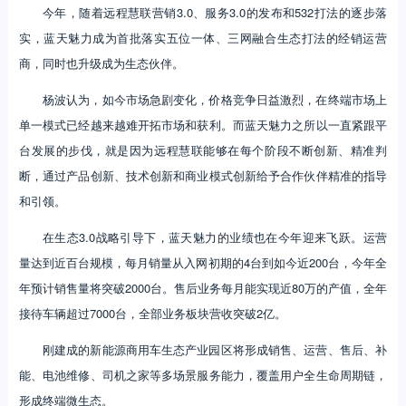
今年，随着远程慧联营销3.0、服务3.0的发布和532打法的逐步落
实，蓝天魅力成为首批落实五位一体、三网融合生态打法的经销运营
商，同时也升级成为生态伙伴。
杨波认为，如今市场急剧变化，价格竞争日益激烈，在终端市场上
单一模式已经越来越难开拓市场和获利。而蓝天魅力之所以一直紧跟平
台发展的步伐，就是因为远程慧联能够在每个阶段不断创新、精准判
断，通过产品创新、技术创新和商业模式创新给予合作伙伴精准的指导
和引领。
在生态3.0战略引导下，蓝天魅力的业绩也在今年迎来飞跃。运营
量达到近百台规模，每月销量从入网初期的4台到如今近200台，今年全
年预计销售量将突破2000台。售后业务每月能实现近80万的产值，全年
接待车辆超过7000台，全部业务板块营收突破2亿。
刚建成的新能源商用车生态产业园区将形成销售、运营、售后、补
能、电池维修、司机之家等多场景服务能力，覆盖用户全生命周期链，
形成终端微生态。