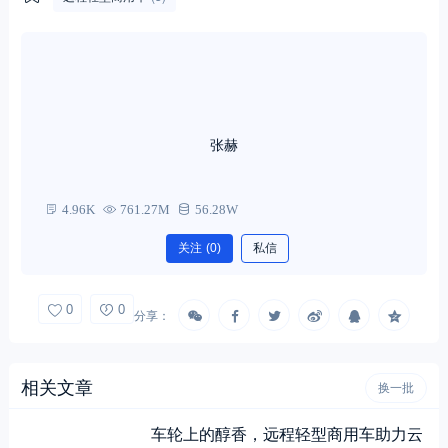
张赫
4.96K
761.27M
56.28W
关注
(0)
私信
0
0
分享：
相关文章
换一批
车轮上的醇香，远程轻型商用车助力云