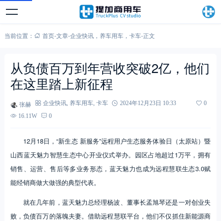
当前位置：
首页
-
文章
-
企业快讯
，
养车用车
，
卡车
-
正文
从负债百万到年营收突破2亿，他们
在这里踏上新征程
张赫
企业快讯
,
养车用车
,
卡车
2024年12月23日 10:33
0
16.11W
0
12月18日，“新生态 新服务”远程用户生态服务体验日（太原站）暨
山西蓝天魅力智慧生态中心开业仪式举办。园区占地超过1万平，拥有
销售、运营、售后等多业务形态，蓝天魅力也成为远程慧联生态3.0赋
能经销商做大做强的典型代表。
就在几年前，蓝天魅力总经理杨波、董事长孟旭琴还是一对创业失
败，负债百万的落魄夫妻。借助远程慧联平台，他们不仅抓住新能源商