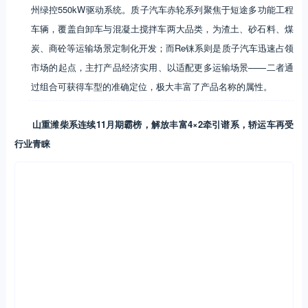
州绿控550kW驱动系统。质子汽车赤轮系列聚焦于短途多功能工程
车辆，覆盖自卸车与混凝土搅拌车两大品类，为渣土、砂石料、煤
炭、商砼等运输场景定制化开发；而Re铼系则是质子汽车迅速占领
市场的起点，主打产品经济实用、以适配更多运输场景——二者通
过组合可获得车型的准确定位，极大丰富了产品名称的属性。
山重潍柴系连续11月期霸榜，解放丰富4×2牵引谱系，轿运车再受
行业青睐