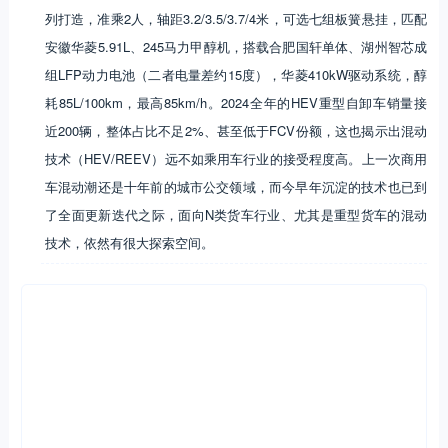
列打造，准乘2人，轴距3.2/3.5/3.7/4米，可选七组板簧悬挂，匹配
安徽华菱5.91L、245马力甲醇机，搭载合肥国轩单体、湖州智芯成
组LFP动力电池（二者电量差约15度），华菱410kW驱动系统，醇
耗85L/100km，最高85km/h。2024全年的HEV重型自卸车销量接
近200辆，整体占比不足2%、甚至低于FCV份额，这也揭示出混动
技术（HEV/REEV）远不如乘用车行业的接受程度高。上一次商用
车混动潮还是十年前的城市公交领域，而今早年沉淀的技术也已到
了全面更新迭代之际，面向N类货车行业、尤其是重型货车的混动
技术，依然有很大探索空间。