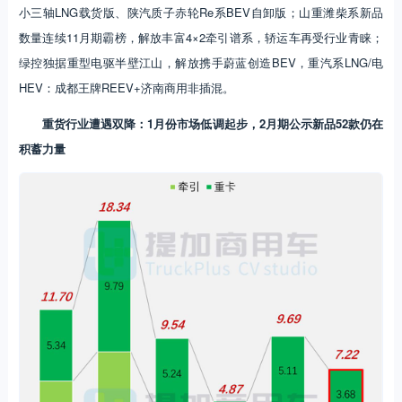
小三轴LNG载货版、陕汽质子赤轮Re系BEV自卸版；山重潍柴系新品
数量连续11月期霸榜，解放丰富4×2牵引谱系，轿运车再受行业青睐；
绿控独据重型电驱半壁江山，解放携手蔚蓝创造BEV，重汽系LNG/电
HEV：成都王牌REEV+济南商用非插混。
重货行业遭遇双降：1月份市场低调起步，2月期公示新品52款仍在
积蓄力量