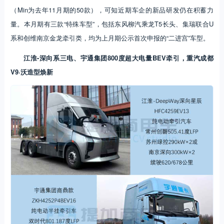
（Min为去年11月期的50款），可知近期车企的新品研发仍在积蓄力
量。本月期有三款“特殊车型”，包括东风柳汽乘龙T5长头、集瑞联合U
系和创维南京金龙牵引类，均为上月期公示首次申报的“二进宫”车型。
江淮-深向系三电、宇通集团800度超大电量BEV牵引，重汽成都
V9·沃造型焕新