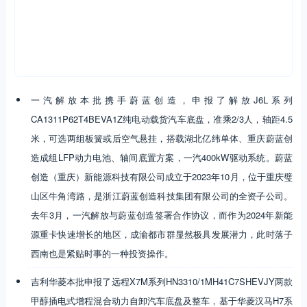
一汽解放本批携手蔚蓝创造，申报了解放J6L系列
CA1311P62T4BEVA1Z纯电动载货汽车底盘，准乘2/3人，轴距4.5
米，可选两组板簧或后空气悬挂，搭载湖北亿纬单体、重庆蔚蓝创
造成组LFP动力电池、轴间底置方案，一汽400kW驱动系统。蔚蓝
创造（重庆）新能源科技有限公司成立于2023年10月，位于重庆璧
山区牛角湾路，是浙江蔚蓝创造科技集团有限公司的全资子公司。
去年3月，一汽解放与蔚蓝创造签署合作协议，而作为2024年新能
源重卡快速增长的地区，成渝都市群显然极具发展潜力，此时落子
西南也是紧贴时事的一种投资操作。
吉利华菱本批申报了远程X7M系列HN3310/1MH41C7SHEVJY两款
甲醇插电式增程混合动力自卸汽车底盘及整车，基于华菱汉马H7系