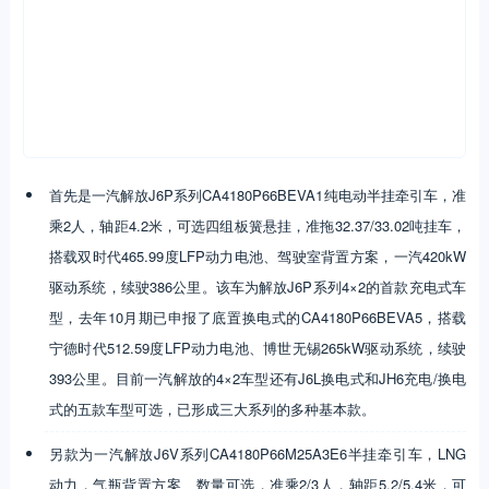
首先是一汽解放J6P系列CA4180P66BEVA1纯电动半挂牵引车，准
乘2人，轴距4.2米，可选四组板簧悬挂，准拖32.37/33.02吨挂车，
搭载双时代465.99度LFP动力电池、驾驶室背置方案，一汽420kW
驱动系统，续驶386公里。该车为解放J6P系列4×2的首款充电式车
型，去年10月期已申报了底置换电式的CA4180P66BEVA5，搭载
宁德时代512.59度LFP动力电池、博世无锡265kW驱动系统，续驶
393公里。目前一汽解放的4×2车型还有J6L换电式和JH6充电/换电
式的五款车型可选，已形成三大系列的多种基本款。
另款为一汽解放J6V系列CA4180P66M25A3E6半挂牵引车，LNG
动力，气瓶背置方案、数量可选，准乘2/3人，轴距5.2/5.4米，可