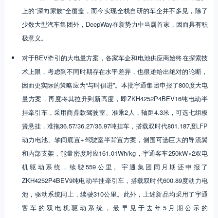
上的“深向家族”全覆盖，而今实现全栈自研的车企并不多见，除了
少数大型汽车集团外，DeepWay在新势力中当属首家，因而具有积
极意义。
对于BEV牵引的大电量方案，各家车企和电池供应商始终在探索技
术上限，考虑到不同时期存在水平差异，也很难给出绝对的论断，
因而更实际的策略应为“与时俱进”。本批宇通集团申报了800度大电
量方案，再度将其拉升到新高度，即ZKH4252P4BEV16纯电动半
挂牵引车，采用商鼎款驾驶室、准乘2人，轴距4.3米，可选七组板
簧悬挂，准拖36.57/36.27/35.97吨挂车，搭载双时代801.187度LFP
动力电池、轴间底置+驾驶室半背置方案，侧围可选巨大的导流翼
和内部支架，能量密度对应161.01Wh/kg，宇通客车250kW×2双电
机驱动系统，续驶559公里。宇通集团同月期还申报了
ZKH4252P4BEV9纯电动半挂牵引车，搭载双时代600.89度动力电
池，驱动系统同上，续驶310公里。此外，上述新品均采用了宇通
客车的双电机驱动系统，最早见于去年5月期公示的