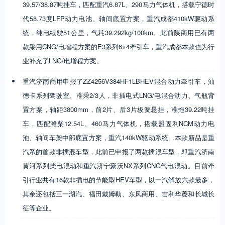
39.57/38.87吨挂车，匹配重汽6.87L、290马力气体机，搭载宁德时
代58.73度LFP动力电池、轴间底置方案，重汽成都410kW驱动系
统，纯电续驶51公里，气耗39.292kg/100km。此前陕商用已有两
款采用CNG/电增程方案的E3系列6×4牵引车，重汽成都本款也为行
业补充了LNG/电增程方案。
重汽济南商用申报了ZZ4256V384HF1LBHEV混合动力牵引车，汕
德卡系列驾驶室、准乘2/3人，非插电式LNG/电混合动力、气瓶背
置方案，轴距3800mm，前2片、后3片板簧悬挂，准拖39.22吨挂
车，匹配潍柴12.54L、460马力气体机，搭载盟固利NCM动力电
池、轴间车架中部底置方案，重汽140kW驱动系统。本款新品是重
汽系的首款非插混车型，此前已申报了两款插混车型，即重汽济南
黄河系列柴电混动和重汽济宁豪沃NX系列CNG气电混动。目前牵
引行业共有16款非插电的节能型HEV车型，以一汽解放六款最多，
其余还包括三一湖汽、福田戴姆勒、东风商用、吉利华菱和长城长
征等企业。