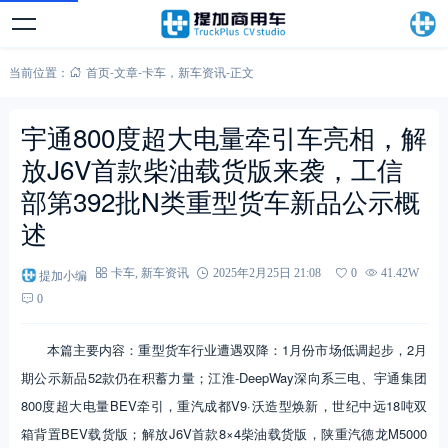
当前位置：
首页
-
文章
-
卡车
，
新车资讯
-
正文
宇通800度超大电量牵引车亮相，解
放J6V首款柴油载货版来袭，工信
部第392批N类重型货车新品公示概
述
提加小编
卡车
,
新车资讯
2025年2月25日 21:08
0
41.42W
0
本篇主要内容：重型货车行业遭遇双降：1月份市场低调起步，2月
期公示新品52款仍在积蓄力量；江淮-DeepWay深向系三电、宇通集团
800度超大电量BEV牵引，重汽成都V9·沃造型焕新，世纪中远18吨双
箱背置BEV载货版；解放J6V首款8×4柴油载货版，陕重汽德龙M5000