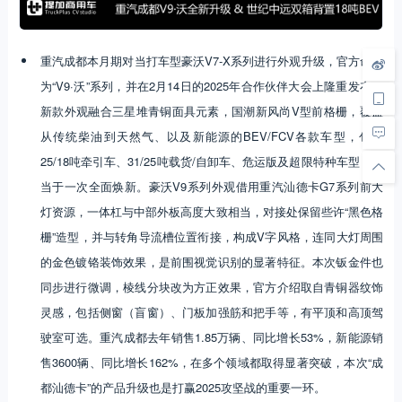
重汽成都本月期对当打车型豪沃V7-X系列进行外观升级，官方命名
为“V9·沃”系列，并在2月14日的2025年合作伙伴大会上隆重发布。
新款外观融合三星堆青铜面具元素，国潮新风尚V型前格栅，覆盖
从传统柴油到天然气、以及新能源的BEV/FCV各款车型，包括
25/18吨牵引车、31/25吨载货/自卸车、危运版及超限特种车型，相
当于一次全面焕新。豪沃V9系列外观借用重汽汕德卡G7系列前大
灯资源，一体杠与中部外板高度大致相当，对接处保留些许“黑色格
栅”造型，并与转角导流槽位置衔接，构成V字风格，连同大灯周围
的金色镀铬装饰效果，是前围视觉识别的显著特征。本次钣金件也
同步进行微调，棱线分块改为方正效果，官方介绍取自青铜器纹饰
灵感，包括侧窗（盲窗）、门板加强筋和把手等，有平顶和高顶驾
驶室可选。重汽成都去年销售1.85万辆、同比增长53%，新能源销
售3600辆、同比增长162%，在多个领域都取得显著突破，本次“成
都汕德卡”的产品升级也是打赢2025攻坚战的重要一环。