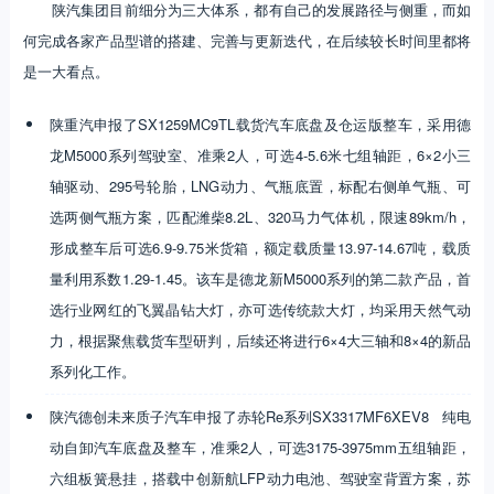
陕汽集团目前细分为三大体系，都有自己的发展路径与侧重，而如
何完成各家产品型谱的搭建、完善与更新迭代，在后续较长时间里都将
是一大看点。
陕重汽申报了SX1259MC9TL载货汽车底盘及仓运版整车，采用德
龙M5000系列驾驶室、准乘2人，可选4-5.6米七组轴距，6×2小三
轴驱动、295号轮胎，LNG动力、气瓶底置，标配右侧单气瓶、可
选两侧气瓶方案，匹配潍柴8.2L、320马力气体机，限速89km/h，
形成整车后可选6.9-9.75米货箱，额定载质量13.97-14.67吨，载质
量利用系数1.29-1.45。该车是德龙新M5000系列的第二款产品，首
选行业网红的飞翼晶钻大灯，亦可选传统款大灯，均采用天然气动
力，根据聚焦载货车型研判，后续还将进行6×4大三轴和8×4的新品
系列化工作。
陕汽德创未来质子汽车申报了赤轮Re系列SX3317MF6XEV8 纯电
动自卸汽车底盘及整车，准乘2人，可选3175-3975mm五组轴距，
六组板簧悬挂，搭载中创新航LFP动力电池、驾驶室背置方案，苏