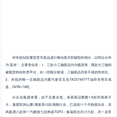
对本批52款重型货车新品进行驱动形式和轴型的细分，以吨位分布
为“蓝本”，主要变化有：1、三款小三轴新品均为载货类，两款大三轴则
被载货和自卸类平分，在一些细分领域，三轴新品仍有不错的性价比。
2、本批的唯一五轴新品为重汽泰安五岳TAZ5746TYT油田专用车底
盘，GVW=74吨。
分企业集团来看，由于总量走低，各家新品数量1-6款而相差不
大：集团军的山重/潍柴系12款领跑行业，已连续11个月独据头名，东
风集团八款和一汽解放七款构成TOP3；集瑞联合共计六款，并一反常