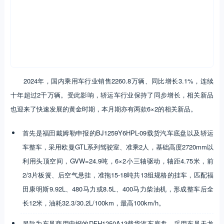
2024年，国内乘用车行业销售2260.8万辆、同比增长3.1%，连续
十年超过2千万辆。受此影响，轿运车行业保持了同步增长，相关新品
也迎来了快速发展的黄金时期，本月期亦有两款6×2的相关新品。
首先是福田戴姆勒申报的BJ1259Y6HPL-09载货汽车底盘以及轿运
车整车，采用欧曼GTL系列驾驶室、准乘2人，基础高度2720mm以
利用头顶空间，GVW=24.9吨，6×2小三轴驱动，轴距4.75米，前
2/3片板簧、后空气悬挂，准拖15-18吨共13组规格的挂车，匹配福
田康明斯9.92L、480马力或8.5L、400马力柴油机，形成整车后全
长12米，油耗32.3/30.2L/100km，最高100km/h。
另款为东风商用申报的DFH1250A13载货汽车底盘，采用东风天龙