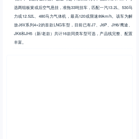
选两组板簧或后空气悬挂，准拖33吨挂车，匹配一汽13.2L、530马
力或12.52L、480马力气体机，最高120或限速89km/h。该车为解
放J6V系列4×2的首款LNG车型，目前已有J7、J6P、JH6/鹰途、
JK6和JH5（新/老款）共计16款同类车型可选，产品线完整、配置
丰富。