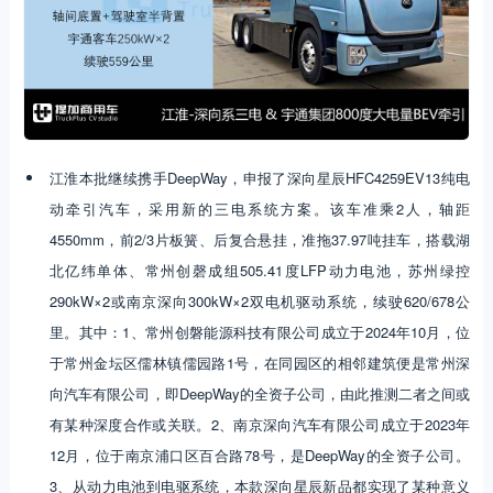
江淮本批继续携手DeepWay，申报了深向星辰HFC4259EV13纯电
动牵引汽车，采用新的三电系统方案。该车准乘2人，轴距
4550mm，前2/3片板簧、后复合悬挂，准拖37.97吨挂车，搭载湖
北亿纬单体、常州创磬成组505.41度LFP动力电池，苏州绿控
290kW×2或南京深向300kW×2双电机驱动系统，续驶620/678公
里。其中：1、常州创磐能源科技有限公司成立于2024年10月，位
于常州金坛区儒林镇儒园路1号，在同园区的相邻建筑便是常州深
向汽车有限公司，即DeepWay的全资子公司，由此推测二者之间或
有某种深度合作或关联。2、南京深向汽车有限公司成立于2023年
12月，位于南京浦口区百合路78号，是DeepWay的全资子公司。
3、从动力电池到电驱系统，本款深向星辰新品都实现了某种意义