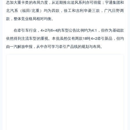
态加大重卡类的布局力度，从近期推出追风系列亦可得窥；宇通集团和
北汽系（福田/北重）均为四款，徐工和吉利华菱三款，广汽日野两
款，整体竞业格局相对均衡。
在牵引车行业，4×2与6×4的车型公告比例约为4:1，但作为基础款
依然得到主流车型的重视。本批虽然仅有两款18吨4×2牵引新品，但均
由一汽解放申报，从中亦可学习牵引产品线的规划与布局。