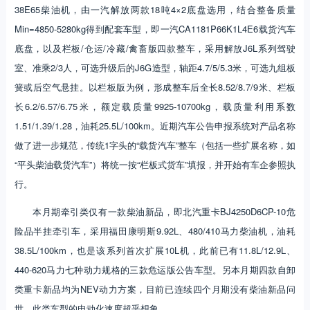
38E65柴油机，由一汽解放两款18吨4×2底盘选用，结合整备质量
Min=4850-5280kg得到配套车型，即一汽CA1181P66K1L4E6载货汽车
底盘，以及栏板/仓运/冷藏/禽畜版四款整车，采用解放J6L系列驾驶
室、准乘2/3人，可选升级后的J6G造型，轴距4.7/5/5.3米，可选九组板
簧或后空气悬挂。以栏板版为例，形成整车后全长8.52/8.7/9米、栏板
长6.2/6.57/6.75米，额定载质量9925-10700kg，载质量利用系数
1.51/1.39/1.28，油耗25.5L/100km。近期汽车公告申报系统对产品名称
做了进一步规范，传统1字头的“载货汽车”整车（包括一些扩展名称，如
“平头柴油载货汽车”）将统一按“栏板式货车”填报，并开始有车企参照执
行。
本月期牵引类仅有一款柴油新品，即北汽重卡BJ4250D6CP-10危
险品半挂牵引车，采用福田康明斯9.92L、480/410马力柴油机，油耗
38.5L/100km，也是该系列首次扩展10L机，此前已有11.8L/12.9L、
440-620马力七种动力规格的三款危运版公告车型。另本月期四款自卸
类重卡新品均为NEV动力方案，目前已连续四个月期没有柴油新品问
世，此类车型的电动化速度超乎想象。