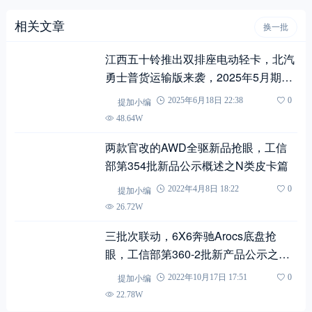
相关文章
换一批
江西五十铃推出双排座电动轻卡，北汽
勇士普货运输版来袭，2025年5月期公
示N类中/轻/微卡新品盘点
提加小编
2025年6月18日 22:38
0
48.64W
两款官改的AWD全驱新品抢眼，工信
部第354批新品公示概述之N类皮卡篇
提加小编
2022年4月8日 18:22
0
26.72W
三批次联动，6X6奔驰Arocs底盘抢
眼，工信部第360-2批新产品公示之商
旅篇
提加小编
2022年10月17日 17:51
0
22.78W