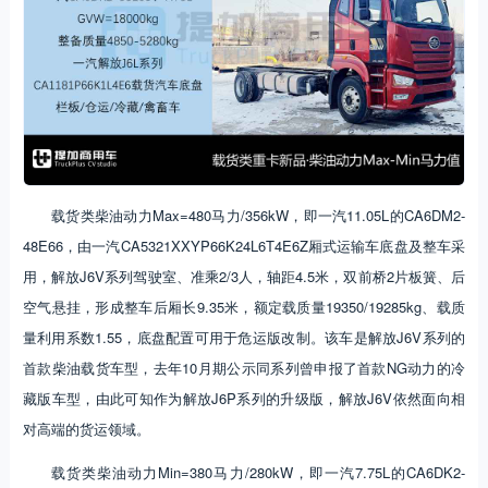
载货类柴油动力Max=480马力/356kW，即一汽11.05L的CA6DM2-
48E66，由一汽CA5321XXYP66K24L6T4E6Z厢式运输车底盘及整车采
用，解放J6V系列驾驶室、准乘2/3人，轴距4.5米，双前桥2片板簧、后
空气悬挂，形成整车后厢长9.35米，额定载质量19350/19285kg、载质
量利用系数1.55，底盘配置可用于危运版改制。该车是解放J6V系列的
首款柴油载货车型，去年10月期公示同系列曾申报了首款NG动力的冷
藏版车型，由此可知作为解放J6P系列的升级版，解放J6V依然面向相
对高端的货运领域。
载货类柴油动力Min=380马力/280kW，即一汽7.75L的CA6DK2-