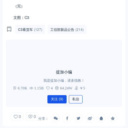
（完）
文图：C3
C3看货车
(127)
工信部新品公告
(214)
提加小编
我是提加小编，请多指教！
6.70K
1.15B
4
64.24W
￥5
关注
(9)
私信
0
0
分享：