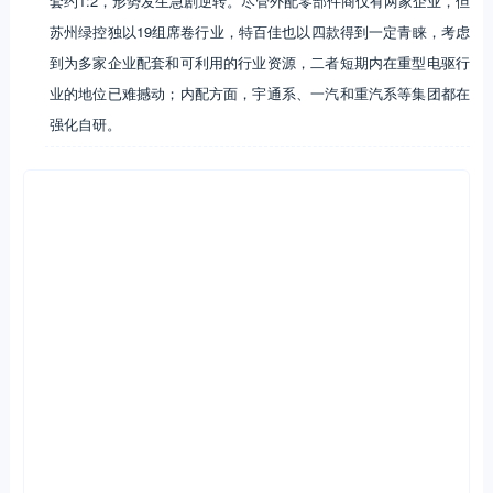
套约1:2，形势发生急剧逆转。尽管外配零部件商仅有两家企业，但
苏州绿控独以19组席卷行业，特百佳也以四款得到一定青睐，考虑
到为多家企业配套和可利用的行业资源，二者短期内在重型电驱行
业的地位已难撼动；内配方面，宇通系、一汽和重汽系等集团都在
强化自研。