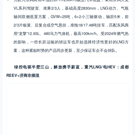
VL系列驾驶室、准乘2/3人，基础高度2830mm，LNG动力、气瓶
轴间双侧底置方案，GVW=25吨，6×2小三轴驱动，轴距5米，前
2/3片板簧、后复合或空气悬挂，准拖18/17.48吨挂车，匹配东风商
用“龙擎”12.93L、480马力气体机，最高100km/h。受2024年燃气热
的影响，一些长距运输的轿运车也开始选择经济性更好的LNG方
案，这种紧贴时势的产品同步更新，至少保证车企不会掉队。
绿控电驱半壁江山，解放携手蔚蓝，重汽LNG/电HEV：成都
REEV+济商非插混