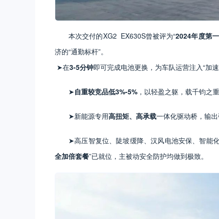
本次交付的XG2 EX630S曾被评为“
2024年度第
济的“通勤标杆”。
➤在
3-5分钟
即可完成电池更换，为车队运营注入“加速
➤
自重较竞品低3%-5%
，以轻盈之躯，载千钧之
➤新能源专用
高扭矩、高承载
一体化驱动桥，输出
➤高压智复位、陡坡缓降、汉风电池安保、智能化监
全加倍套餐
”已就位，主被动安全防护均做到极致。