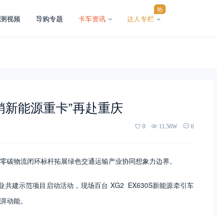
热
测视频
导购专题
卡车资讯
达人专栏
销新能源重卡”再赴重庆
0
11.56W
0
零碳物流闭环标杆拓展绿色交通运输产业协同想象力边界。
业共建示范项目启动活动，现场百台 XG2 EX630S新能源牵引车
湃动能。