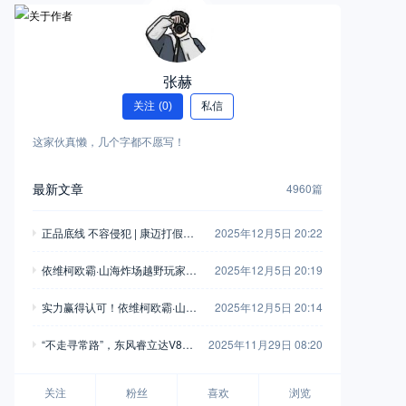
张赫
关注
(0)
私信
这家伙真懒，几个字都不愿写！
最新文章
4960篇
正品底线 不容侵犯 | 康迈打假胜
2025年12月5日 20:22
诉，启动执行
依维柯欧霸·山海炸场越野玩家车
2025年12月5日 20:19
友会，这波操作堪称“王炸”！
实力赢得认可！依维柯欧霸·山海
2025年12月5日 20:14
荣获“年度四驱越野车”
“不走寻常路”，东风睿立达V8E
2025年11月29日 08:20
成为“最佳拍档”
关注
粉丝
喜欢
浏览