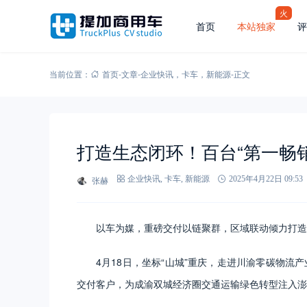
火
首页
本站独家
评
当前位置：
首页
-
文章
-
企业快讯
，
卡车
，
新能源
-
正文
打造生态闭环！百台“第一畅
张赫
企业快讯
,
卡车
,
新能源
2025年4月22日 09:53
以车为媒，重磅交付以链聚群，区域联动倾力打造
4月18日，坐标“山城”重庆，走进川渝零碳物流产
交付客户，为成渝双城经济圈交通运输绿色转型注入澎