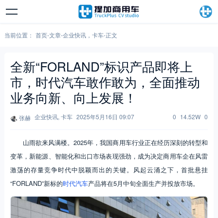
当前位置：
首页
-
文章
-
企业快讯
，
卡车
-
正文
全新“FORLAND”标识产品即将上
市，时代汽车敢作敢为，全面推动
业务向新、向上发展！
企业快讯
,
卡车
2025年5月16日 09:07
0
14.52W
0
张赫
山雨欲来风满楼。2025年，我国商用车行业正在经历深刻的转型和
变革，新能源、智能化和出口市场表现强劲，成为决定商用车企在风雷
激荡的存量竞争时代中脱颖而出的关键。风起云涌之下，首批悬挂
“FORLAND”新标的
时代汽车
产品将在5月中旬全面生产并投放市场。