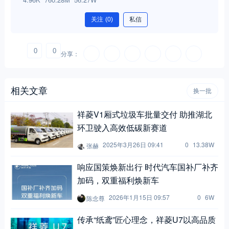
关注
(0)
私信
0
0
分享：
相关文章
换一批
祥菱V1厢式垃圾车批量交付 助推湖北
环卫驶入高效低碳新赛道
2025年3月26日 09:41
0
13.38W
张赫
响应国策焕新出行 时代汽车国补厂补齐
加码，双重福利焕新车
2026年1月15日 09:57
0
6W
陈念尊
传承“纸鸢”匠心理念，祥菱U7以高品质