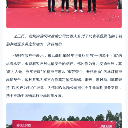
仝三民、侯刚向佛冈W运输公司负责人交付了代表事业腾飞的车钥
匙并赠送东风龙擎动力一体机模型
伍明在致辞中表示，东风商用车56年行业积淀与“一切源于可靠”的
品牌承诺，承载着客户对运输安全的信任。佛冈作为粤北交通枢纽，其
“敢为人先、务实进取” 的精神与东风 “艰苦奋斗、开拓创新” 的马灯精神
高度契合，这种共鸣为双方合作奠定坚实基础。未来，东风商用车将秉
持 “以客户为中心” 理念，为佛冈W运输公司提供全生命周期服务支持，
携手推动中国物流行业高质量发展。