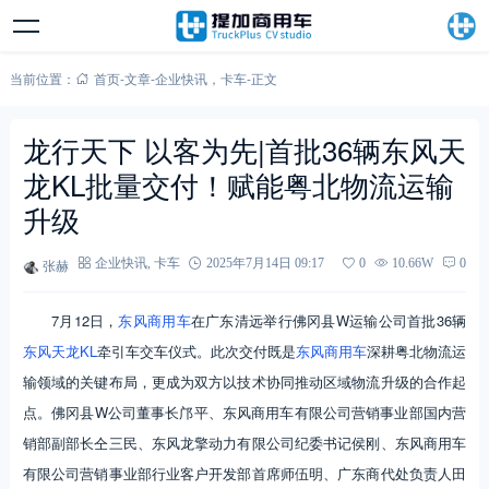
当前位置：
首页
-
文章
-
企业快讯
，
卡车
-
正文
龙行天下 以客为先|首批36辆东风天
龙KL批量交付！赋能粤北物流运输
升级
张赫
企业快讯
,
卡车
2025年7月14日 09:17
0
10.66W
0
7月12日，
东风商用车
在广东清远举行佛冈县W运输公司首批36辆
东风天龙KL
牵引车交车仪式。此次交付既是
东风商用车
深耕粤北物流运
输领域的关键布局，更成为双方以技术协同推动区域物流升级的合作起
点。佛冈县W公司董事长邝平、东风商用车有限公司营销事业部国内营
销部副部长仝三民、东风龙擎动力有限公司纪委书记侯刚、东风商用车
有限公司营销事业部行业客户开发部首席师伍明、广东商代处负责人田