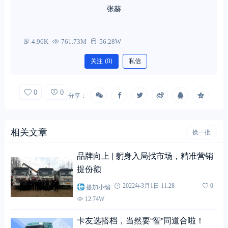
张赫
4.96K
761.73M
56.28W
关注
(0)
私信
0
0
分享：
相关文章
换一批
品牌向上 | 躬身入局找市场，精准营销
提份额
提加小编
2022年3月1日 11:28
0
12.74W
卡友选搭档，当然要“智”同道合啦！