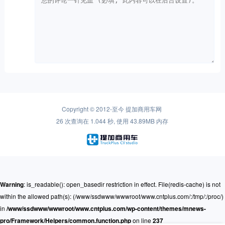
Copyright © 2012-至今
提加商用车网
26 次查询在 1.044 秒, 使用 43.89MB 内存
Warning
: is_readable(): open_basedir restriction in effect. File(redis-cache) is not
within the allowed path(s): (/www/ssdwww/wwwroot/www.cntplus.com/:/tmp/:/proc/)
in
/www/ssdwww/wwwroot/www.cntplus.com/wp-content/themes/mnews-
pro/Framework/Helpers/common.function.php
on line
237