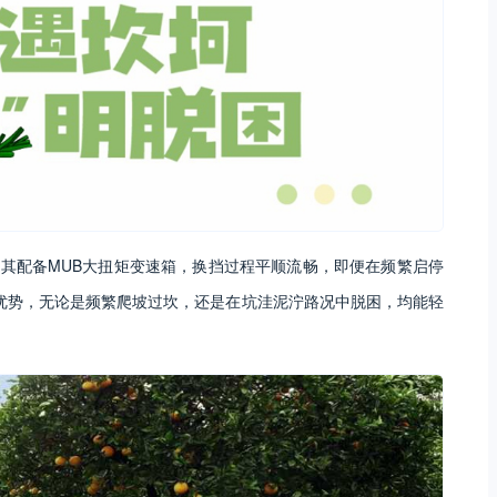
。其配备MUB大扭矩变速箱，换挡过程平顺流畅，即便在频繁启停
比优势，无论是频繁爬坡过坎，还是在坑洼泥泞路况中脱困，均能轻