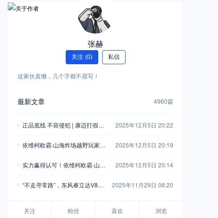
张赫
关注
(0)
私信
这家伙真懒，几个字都不愿写！
最新文章
4960篇
正品底线 不容侵犯 | 康迈打假胜
2025年12月5日 20:22
诉，启动执行
依维柯欧霸·山海炸场越野玩家车
2025年12月5日 20:19
友会，这波操作堪称“王炸”！
实力赢得认可！依维柯欧霸·山海
2025年12月5日 20:14
荣获“年度四驱越野车”
“不走寻常路”，东风睿立达V8E
2025年11月29日 08:20
成为“最佳拍档”
关注
粉丝
喜欢
浏览