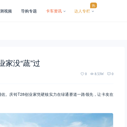
热
测视频
导购专题
卡车资讯
达人专栏
业家没“蔬”过
0
8.53W
0
佐。庆铃T28创业家凭硬核实力在绿通赛道一路领先，让卡友在