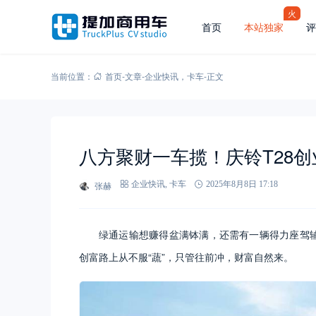
火
首页
本站独家
评
当前位置：
首页
-
文章
-
企业快讯
，
卡车
-
正文
八方聚财一车揽！庆铃T28创
张赫
企业快讯
,
卡车
2025年8月8日 17:18
绿通运输想赚得盆满钵满，还需有一辆得力座驾辅
创富路上从不服“蔬”，只管往前冲，财富自然来。