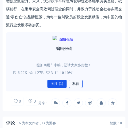
增强应急能力。未来，沃尔沃卡车绿色驾驶学院还将继续夯实基础、砥
砺前行，在秉承安全高效驾驶理念的同时，并致力于推动全社会实现交
通“零伤亡”的品牌愿景，为每一位驾驶员的职业发展赋能，为中国的物
流行业发展添砖加瓦。
编辑张靖
提加商用车小编，还请大家多指教！
6.22K
1.27B
3
10.10W
关注
(1)
私信
0
0
分享：
评论
A 为本文作者，G 为游客
总数：0