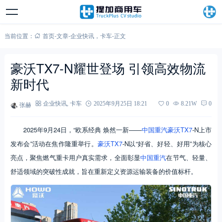
当前位置：
首页
-
文章
-
企业快讯
，
卡车
-
正文
豪沃TX7-N耀世登场 引领高效物流
新时代
张赫
企业快讯
,
卡车
2025年9月25日 18:21
0
8.21W
0
2025年9月24日，“欧系经典 焕然一新——
中国重汽
豪沃TX7
-N上市
发布会”活动在焦作隆重举行。
豪沃TX7
-N以“好省、好轻、好用”为核心
亮点，聚焦燃气重卡用户真实需求，全面彰显
中国重汽
在节气、轻量、
舒适领域的突破性成就，旨在重新定义资源运输装备的价值标杆。