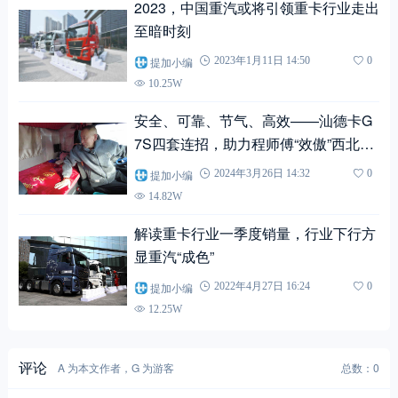
2023，中国重汽或将引领重卡行业走出
至暗时刻
提加小编
2023年1月11日 14:50
0
10.25W
安全、可靠、节气、高效——汕德卡G
7S四套连招，助力程师傅“效傲”西北万
里长途
提加小编
2024年3月26日 14:32
0
14.82W
解读重卡行业一季度销量，行业下行方
显重汽“成色”
提加小编
2022年4月27日 16:24
0
12.25W
评论
A 为本文作者，G 为游客
总数：0