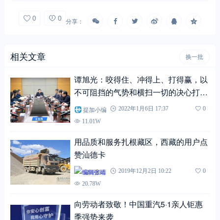
0
0
分享：
相关文章
换一批
谭旭光：咬得住、冲得上、打得赢，以
不可阻挡的气势和横扫一切的决心打赢
一季度攻坚战，实现2022年开门红！
提加小编
2022年1月6日 17:37
0
11.01W
用品质和服务扎根藏区，西藏的用户点
赞汕德卡
编辑张靖
2019年12月2日 10:22
0
20.78W
向劳动者致敬！中国重汽5·1亲人钜惠
季强势来袭