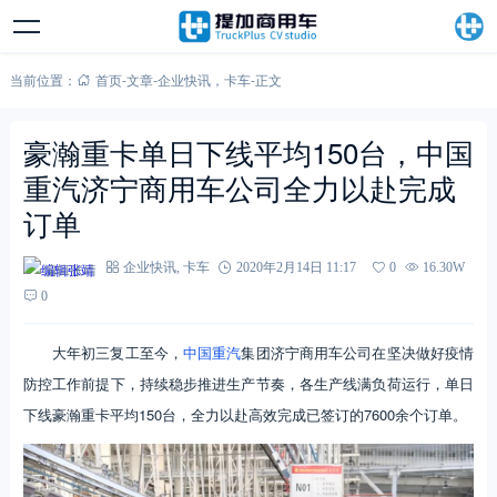
当前位置：
首页
-
文章
-
企业快讯
，
卡车
-
正文
豪瀚重卡单日下线平均150台，中国
重汽济宁商用车公司全力以赴完成
订单
编辑张靖
企业快讯
,
卡车
2020年2月14日 11:17
0
16.30W
0
大年初三复工至今，
中国重汽
集团济宁商用车公司在坚决做好疫情
防控工作前提下，持续稳步推进生产节奏，各生产线满负荷运行，单日
下线豪瀚重卡平均150台，全力以赴高效完成已签订的7600余个订单。