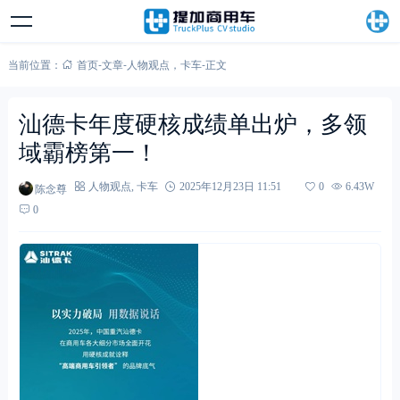
当前位置：
首页
-
文章
-
人物观点
，
卡车
-
正文
汕德卡年度硬核成绩单出炉，多领
域霸榜第一！
陈念尊
人物观点
,
卡车
2025年12月23日 11:51
0
6.43W
0