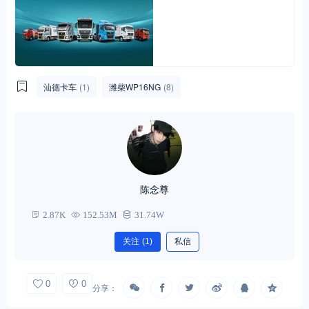
汕德卡车
(1)
潍柴WP16NG
(8)
陈念尊
2.87K
152.53M
31.74W
关注
(1)
私信
0
0
分享：