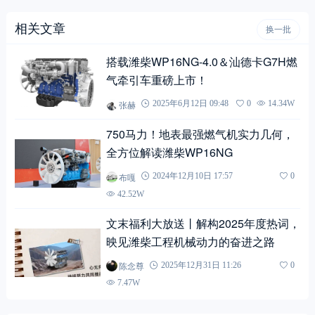
相关文章
换一批
搭载潍柴WP16NG-4.0＆汕德卡G7H燃
气牵引车重磅上市！
张赫
2025年6月12日 09:48
0
14.34W
750马力！地表最强燃气机实力几何，
全方位解读潍柴WP16NG
布嘎
2024年12月10日 17:57
0
42.52W
文末福利大放送丨解构2025年度热词，
映见潍柴工程机械动力的奋进之路
陈念尊
2025年12月31日 11:26
0
7.47W