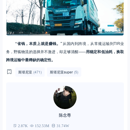
“省钱，本质上就是赚钱。”
从国内到跨境，从常规运输到TIR业
务，野狐物流的选择并不激进，却足够清醒——
用稳定和低油耗，换取
跨境运输中最稀缺的确定性。
斯堪尼亚
(471)
斯堪尼亚super
(5)
陈念尊
2.87K
152.53M
31.74W