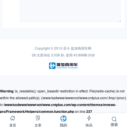
Copyright © 2012-至今
提加商用车网
28 次查询在 3.038 秒, 使用 43.89MB 内存
Warning
: is_readable(): open_basedir restriction in effect. File(redis-cache) is not
within the allowed path(s): (/www/ssdwww/wwwroot/www.cntplus.com/:/tmp/:/proc/)
in
/www/ssdwww/wwwroot/www.cntplus.com/wp-content/themes/mnews-
pro/Framework/Helpers/common.function.php
on line
237
搜索
首页
文章
快讯
我的