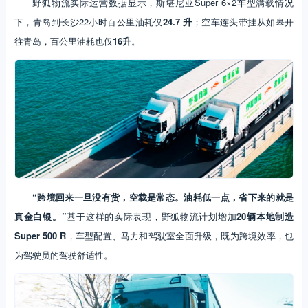
野狐物流实际运营数据显示，斯堪尼亚Super 6×2车型满载情况
下，青岛到长沙22小时百公里油耗仅
24.7 升
；空车连头带挂从如皋开
往青岛，百公里油耗也仅
16升
。
“跨境回来一旦没有货，空载是常态。油耗低一点，省下来的就是
真金白银。”
基于这样的实际表现，野狐物流计划增加
20辆本地制造
Super 500 R
，车型配置、马力和驾驶室全面升级，既为跨境效率，也
为驾驶员的驾驶舒适性。