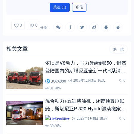
关注
(1)
私信
0
0
分享：
相关文章
换一批
依旧是V8动力，马力升级到650，悄然
登陆国内的斯堪尼亚全新一代R系消防
车底盘实拍
BOVA330
2018年12月3日 16:32
0
31.70W
混合动力+五缸柴油机，还带顶置睡眠
舱，斯堪尼亚P 320 Hybrid混动搬家车
实拍介绍
HeSeaOtter
2025年1月8日 18:37
0
30.80W