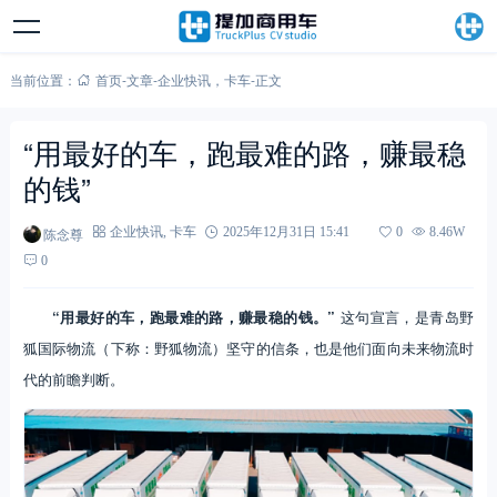
当前位置：
首页
-
文章
-
企业快讯
，
卡车
-
正文
“用最好的车，跑最难的路，赚最稳
的钱”
陈念尊
企业快讯
,
卡车
2025年12月31日 15:41
0
8.46W
0
“用最好的车，跑最难的路，赚最稳的钱。”
这句宣言，是青岛野
狐国际物流（下称：野狐物流）坚守的信条，也是他们面向未来物流时
代的前瞻判断。