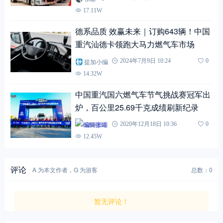
17.11W
德系品质 效赢未来｜订购643辆！中国
重汽汕德卡领跑大马力燃气车市场
提加小编
2024年7月9日 10:24
0
14.32W
中国重汽国六燃气车节气挑战赛冠军出
炉，百公里25.69千克成绩刷新纪录
编辑张靖
2020年12月18日 10:36
0
12.45W
评论
A 为本文作者，G 为游客
总数：0
暂无评论！