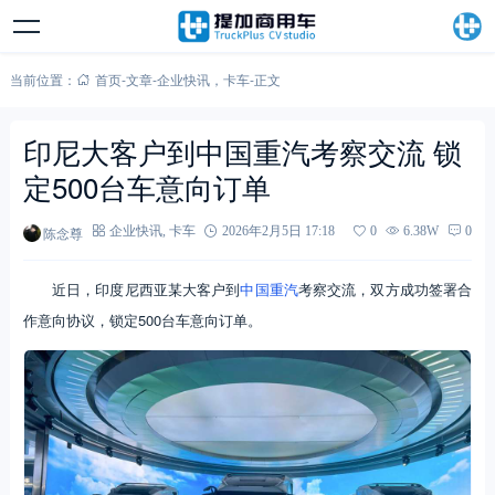
当前位置：
首页
-
文章
-
企业快讯
，
卡车
-
正文
印尼大客户到中国重汽考察交流 锁
定500台车意向订单
陈念尊
企业快讯
,
卡车
2026年2月5日 17:18
0
6.38W
0
近日，印度尼西亚某大客户到
中国重汽
考察交流，双方成功签署合
作意向协议，锁定500台车意向订单。