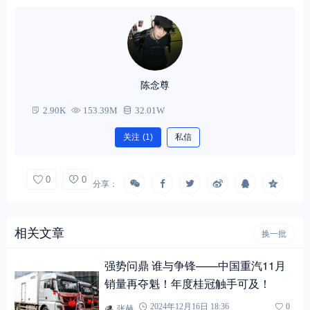
陈念尊
2.90K
153.39M
32.01W
关注
(1)
私信
0
0
分享：
相关文章
换一批
强势问鼎 谁与争锋——中国重汽11月
销量再夺魁！年度桂冠触手可及！
张赫
2024年12月16日 18:36
0