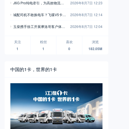
J6G Pro纯电牵引，为高效物流注
2026年8月7日 12:23
入全新动能
城配司机不敢换电车？飞碟V5卡用
2026年8月7日 12:14
750L高强钢车架+汇川电机，直接
玉柴携手徐工开展摩洛哥客户体验
2026年8月7日 12:04
把信心拉满
活动 飞轮增程混动装载机亮相
关注
粉丝
喜欢
浏览
1
1
0
182.05M
中国的1卡，世界的1卡