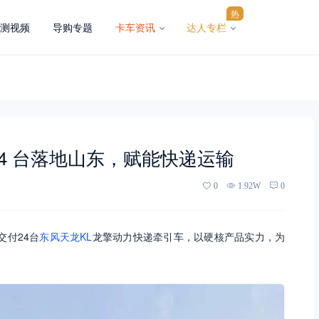
热
测视频
导购专题
卡车资讯
达人专栏
4 台落地山东，赋能快递运输
0
1.92W
0
交付24台
东风天龙KL
龙擎动力快递牵引车，以硬核产品实力，为