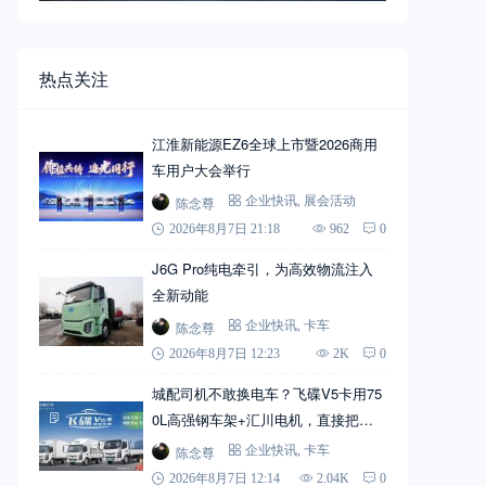
热点关注
江淮新能源EZ6全球上市暨2026商用
车用户大会举行
陈念尊
企业快讯
,
展会活动
2026年8月7日 21:18
962
0
J6G Pro纯电牵引，为高效物流注入
全新动能
陈念尊
企业快讯
,
卡车
2026年8月7日 12:23
2K
0
城配司机不敢换电车？飞碟V5卡用75
0L高强钢车架+汇川电机，直接把信
心拉满
陈念尊
企业快讯
,
卡车
2026年8月7日 12:14
2.04K
0