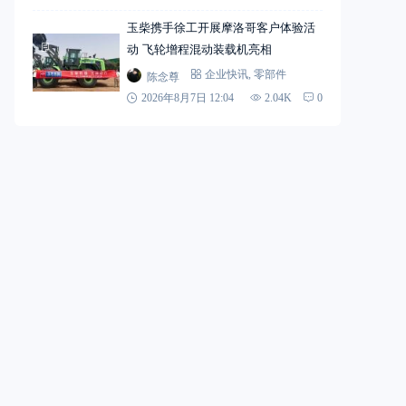
玉柴携手徐工开展摩洛哥客户体验活
动 飞轮增程混动装载机亮相
陈念尊
企业快讯
,
零部件
2026年8月7日 12:04
2.04K
0