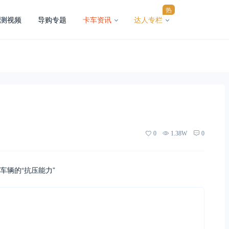
热
测视频
导购专题
卡车资讯
达人专栏
0
1.38W
0
车辆的“抗压能力”