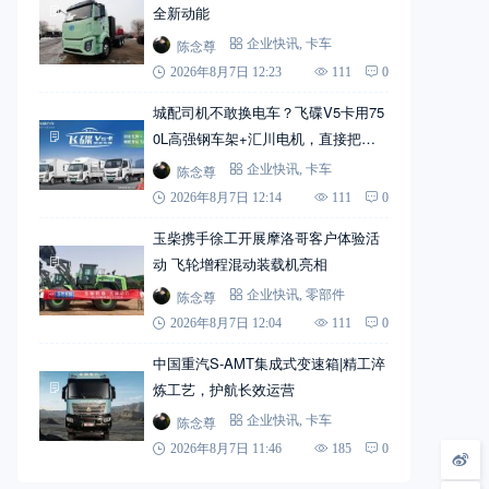
全新动能
陈念尊
企业快讯
,
卡车
2026年8月7日 12:23
111
0
城配司机不敢换电车？飞碟V5卡用75
0L高强钢车架+汇川电机，直接把信
心拉满
陈念尊
企业快讯
,
卡车
2026年8月7日 12:14
111
0
玉柴携手徐工开展摩洛哥客户体验活
动 飞轮增程混动装载机亮相
陈念尊
企业快讯
,
零部件
2026年8月7日 12:04
111
0
中国重汽S-AMT集成式变速箱|精工淬
炼工艺，护航长效运营
陈念尊
企业快讯
,
卡车
2026年8月7日 11:46
185
0