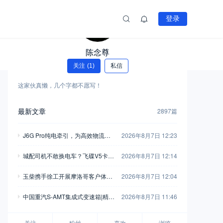
登录
陈念尊
关注
(1)
私信
这家伙真懒，几个字都不愿写！
最新文章
2897篇
J6G Pro纯电牵引，为高效物流注
2026年8月7日 12:23
入全新动能
城配司机不敢换电车？飞碟V5卡用
2026年8月7日 12:14
750L高强钢车架+汇川电机，直接
玉柴携手徐工开展摩洛哥客户体验
2026年8月7日 12:04
把信心拉满
活动 飞轮增程混动装载机亮相
中国重汽S-AMT集成式变速箱|精工
2026年8月7日 11:46
淬炼工艺，护航长效运营
关注
粉丝
喜欢
浏览