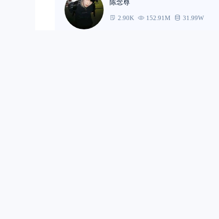
陈念尊
2.90K
152.91M
31.99W
0
0
相关文章
开虎VR，了解
在拥挤的城市里跑
车，接单不挑路 
陈念尊
企业
虎6G：用车痛