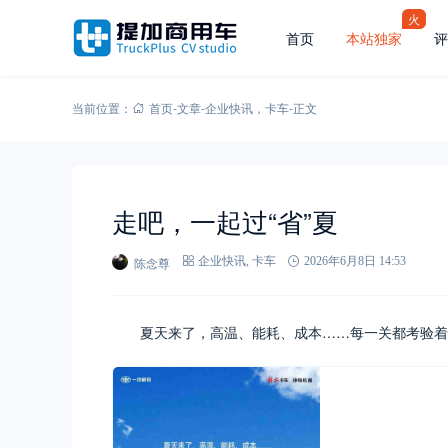
火
首页
本站独家
评
当前位置：
首页
-
文章
-
企业快讯
，
卡车
-
正文
走吧，一起过“省”夏
陈念尊
企业快讯
,
卡车
2026年6月8日 14:53
夏天来了，高温、能耗、成本……每一关都考验着