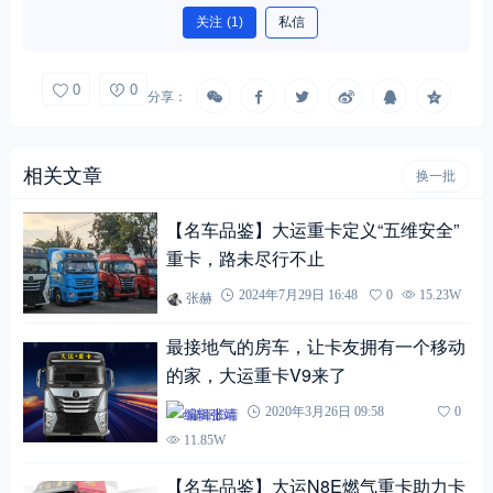
关注
(1)
私信
0
0
分享：
相关文章
换一批
【名车品鉴】大运重卡定义“五维安全”
重卡，路未尽行不止
张赫
2024年7月29日 16:48
0
15.23W
最接地气的房车，让卡友拥有一个移动
的家，大运重卡V9来了
编辑张靖
2020年3月26日 09:58
0
11.85W
【名车品鉴】大运N8E燃气重卡助力卡