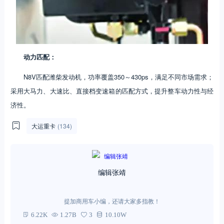
动力匹配：
N8V匹配潍柴发动机，功率覆盖350～430ps，满足不同市场需求；
采用大马力、大速比、直接档变速箱的匹配方式，提升整车动力性与经
济性。
大运重卡
(134)
编辑张靖
提加商用车小编，还请大家多指教！
6.22K
1.27B
3
10.10W