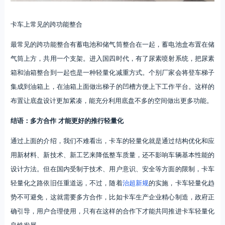
卡车上常见的跨功能整合
最常见的跨功能整合有蓄电池和储气筒整合在一起，蓄电池盒布置在储
气筒上方，共用一个支架。进入国四时代，有了尿素喷射系统，把尿素
箱和油箱整合到一起也是一种轻量化减重方式。个别厂家会将登车梯子
集成到油箱上，在油箱上面做出梯子的凹槽方便上下工作平台。这样的
布置让底盘设计更加紧凑，能充分利用底盘不多的空间做出更多功能。
结语：多方合作 才能更好的推行轻量化
通过上面的介绍，我们不难看出，卡车的轻量化就是通过结构优化和应
用新材料、新技术、新工艺来降低整车质量，还不影响车辆基本性能的
设计方法。但在国内受制于技术、用户意识、安全等方面的限制，卡车
轻量化之路依旧任重道远，不过，随着
治超新规
的实施，卡车轻量化趋
势不可避免，这就需要多方合作，比如卡车生产企业精心制造，政府正
确引导，用户合理使用，只有在这样的合作下才能共同推进卡车轻量化
良性发展。