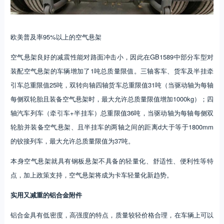
欧美普及率95%以上的空气悬架
空气悬架良好的减震性能对路面冲击小，因此在GB1589中部分车型对
装配空气悬架的车辆增加了1吨总质量限值。三轴客车、货车及半挂牵
引车总重限值25吨，双转向轴四轴货车总重限值31吨（当驱动轴为每轴
每侧双轮胎且装备空气悬架时，最大允许总质量限值增加1000kg）；四
轴汽车列车（牵引车+半挂车）总重限值36吨，当驱动轴为每轴每侧双
轮胎并装备空气悬架、且半挂车的两轴之间的距离d大于等于1800mm
的铰接列车，最大允许总质量限值为37吨。
本身空气悬架就具有钢板悬架不具备的轻量化、舒适性、便利性等特
点，加上政策支持，空气悬架将成为卡车轻量化新趋势。
实用又减重的铝合金附件
铝合金具有低密度，高强度的特点，质量较轻价格合理，在车辆上可以