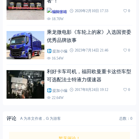
者”！
编辑张靖
2020年2月10日 17:33
0
18.70W
乘龙微电影《车轮上的家》入选国资委
优秀品牌故事
提加小编
2023年7月14日 21:46
0
16.54W
利好卡车司机，福田欧曼重卡这些车型
可选配法士特液力缓速器
提加小编
2017年8月24日 19:12
0
22.64W
评论
A 为本文作者，G 为游客
总数：0
暂无评论！