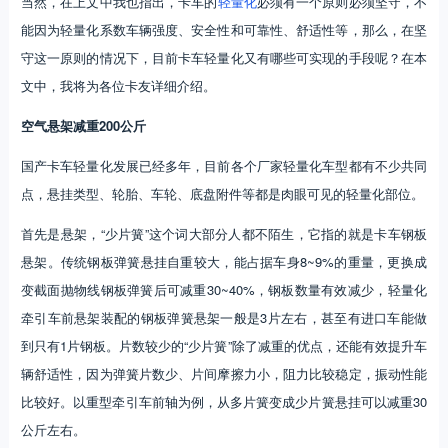
当然，在上文中我也指出，卡车的
轻量化
必须有一个原则必须坚守，不
能因为轻量化系数车辆强度、安全性和可靠性、舒适性等，那么，在坚
守这一原则的情况下，目前卡车轻量化又有哪些可实现的手段呢？在本
文中，我将为各位卡友详细介绍。
空气悬架减重200公斤
国产卡车轻量化发展已经多年，目前各个厂家轻量化车型都有不少共同
点，悬挂类型、轮胎、车轮、底盘附件等都是肉眼可见的轻量化部位。
首先是悬架，“少片簧”这个词大部分人都不陌生，它指的就是卡车钢板
悬架。传统钢板弹簧悬挂自重较大，能占据车身8~9%的重量，更换成
变截面抛物线钢板弹簧后可减重30~40%，钢板数量有效减少，轻量化
牵引车前悬架装配的钢板弹簧悬架一般是3片左右，甚至有进口车能做
到只有1片钢板。片数较少的“少片簧”除了减重的优点，还能有效提升车
辆舒适性，因为弹簧片数少、片间摩擦力小，阻力比较稳定，振动性能
比较好。以重型牵引车前轴为例，从多片簧变成少片簧悬挂可以减重30
公斤左右。