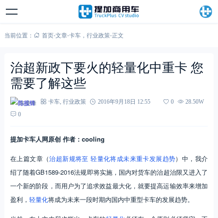
当前位置：
首页
-
文章
-
卡车
，
行业政策
-
正文
治超新政下要火的轻量化中重卡 您
需要了解这些
陈接锋
卡车
,
行业政策
2016年9月18日 12:55
0
28.50W
0
提加卡车人网原创 作者：cooling
在上篇文章（
治超新规将至 轻量化将成未来重卡发展趋势
）中，我介
绍了随着GB1589-2016法规即将实施，国内对货车的治超治限又进入了
一个新的阶段，而用户为了追求效益最大化，就要提高运输效率来增加
盈利，
轻量化
将成为未来一段时期内国内中重型卡车的发展趋势。