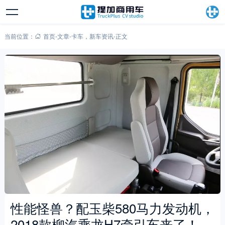
当前位置：
首页
-
文章
-
卡车
，
新车资讯
-
正文
性能怪兽？配玉柴580马力发动机，
2018款柳汽乘龙H7牵引车来了！