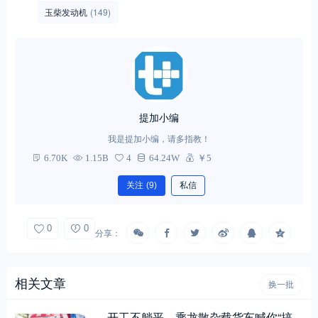
玉柴发动机
(149)
提加小编
我是提加小编，请多指教！
6.70K
1.15B
4
64.24W
￥5
关注
(9)
私信
0
0
分享：
相关文章
换一批
开工不躺平，乘龙散杂载货车喊你“搞