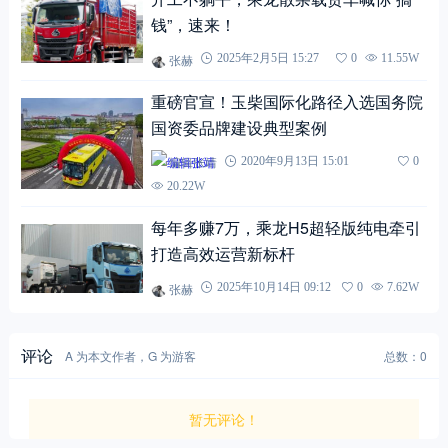
钱”，速来！
张赫
2025年2月5日 15:27
0
11.55W
重磅官宣！玉柴国际化路径入选国务院
国资委品牌建设典型案例
编辑张靖
2020年9月13日 15:01
0
20.22W
每年多赚7万，乘龙H5超轻版纯电牵引
打造高效运营新标杆
张赫
2025年10月14日 09:12
0
7.62W
评论
A 为本文作者，G 为游客
总数：0
暂无评论！