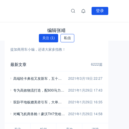
登录
编辑张靖
关注
(1)
私信
提加商用车小编，还请大家多指教！
最新文章
6222篇
高端轻卡鼻祖又发新车，五十铃
2021年3月19日 22:27
翼放轻卡全评测，钟爱五十铃的
专为高效物流打造，配600马力玉
2021年1月29日 17:43
别错过
柴，再带您见识一款乘龙H7陆航
双卧平地板媲美牵引车，大单桥7
2021年1月29日 16:35
版牵引车
0方货箱，格尔发A5X载货车实拍
对飚飞机商务舱！豪沃TH7凭啥开
2021年1月29日 14:58
着如此舒适？
关注
粉丝
喜欢
浏览