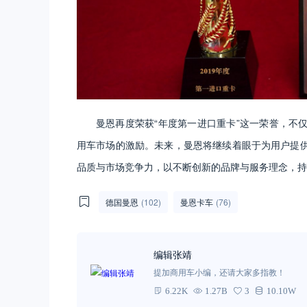
曼恩再度荣获“年度第一进口重卡”这一荣誉，不
用车市场的激励。未来，曼恩将继续着眼于为用户提
品质与市场竞争力，以不断创新的品牌与服务理念，持
德国曼恩
(102)
曼恩卡车
(76)
编辑张靖
提加商用车小编，还请大家多指教！
6.22K
1.27B
3
10.10W