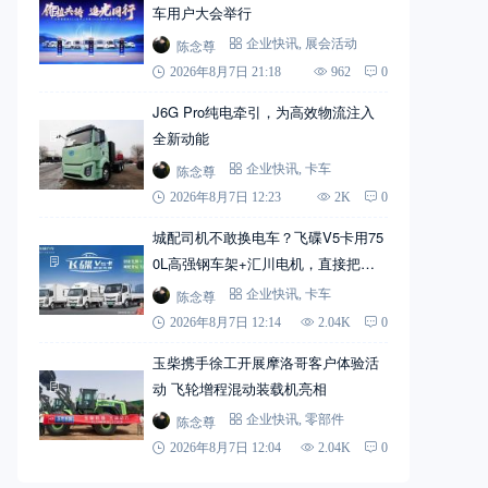
车用户大会举行
陈念尊
企业快讯
,
展会活动
2026年8月7日 21:18
962
0
J6G Pro纯电牵引，为高效物流注入
全新动能
陈念尊
企业快讯
,
卡车
2026年8月7日 12:23
2K
0
城配司机不敢换电车？飞碟V5卡用75
0L高强钢车架+汇川电机，直接把信
心拉满
陈念尊
企业快讯
,
卡车
2026年8月7日 12:14
2.04K
0
玉柴携手徐工开展摩洛哥客户体验活
动 飞轮增程混动装载机亮相
陈念尊
企业快讯
,
零部件
2026年8月7日 12:04
2.04K
0