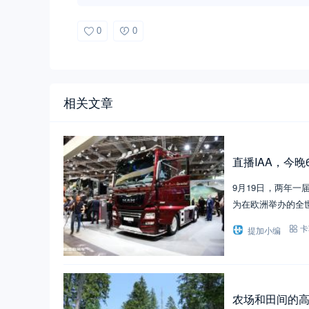
0
0
相关文章
直播IAA，今
9月19日，两年一
为在欧洲举办的全
提加小编
卡
农场和田间的