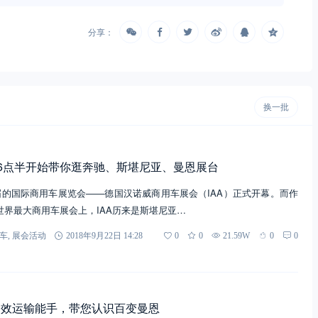
分享：
换一批
晚6点半开始带你逛奔驰、斯堪尼亚、曼恩展台
届的国际商用车展览会——德国汉诺威商用车展会（IAA）正式开幕。而作
世界最大商用车展会上，IAA历来是斯堪尼亚…
车
,
展会活动
2018年9月22日 14:28
0
0
21.59W
0
0
高效运输能手，带您认识百变曼恩