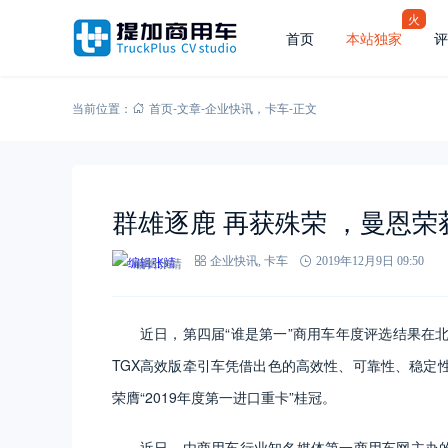
火
首页
本站独家
评
当前位置：
首页
-
文章
-
企业快讯
，
卡车
-
正文
群雄逐鹿 再获殊荣 ，曼恩荣获
编辑张靖
企业快讯
,
卡车
2019年12月9日 09:50
近日，第四届“谁是第一”商用车年度评选结果在
TGX高效版牵引车凭借出色的高效性、可靠性、稳定
荣膺“2019年度第一进口重卡”桂冠。
近日，由商用车行业知名媒体第一商用车网主办的