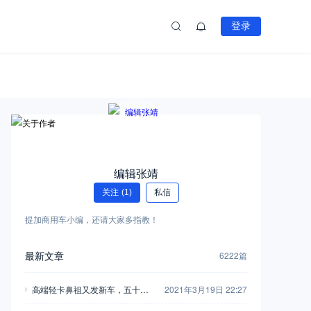
登录
编辑张靖
关注
(1)
私信
提加商用车小编，还请大家多指教！
最新文章
6222篇
高端轻卡鼻祖又发新车，五十铃
2021年3月19日 22:27
翼放轻卡全评测，钟爱五十铃的