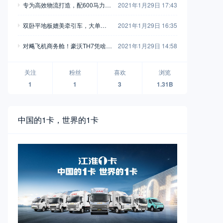
专为高效物流打造，配600马力玉
2021年1月29日 17:43
别错过
柴，再带您见识一款乘龙H7陆航
双卧平地板媲美牵引车，大单桥7
2021年1月29日 16:35
版牵引车
0方货箱，格尔发A5X载货车实拍
对飚飞机商务舱！豪沃TH7凭啥开
2021年1月29日 14:58
着如此舒适？
关注
粉丝
喜欢
浏览
1
1
3
1.31B
中国的1卡，世界的1卡