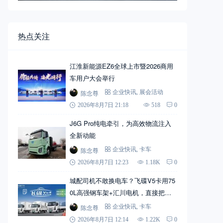
热点关注
江淮新能源EZ6全球上市暨2026商用
车用户大会举行
陈念尊
企业快讯
,
展会活动
2026年8月7日 21:18
518
0
J6G Pro纯电牵引，为高效物流注入
全新动能
陈念尊
企业快讯
,
卡车
2026年8月7日 12:23
1.18K
0
城配司机不敢换电车？飞碟V5卡用75
0L高强钢车架+汇川电机，直接把信
心拉满
陈念尊
企业快讯
,
卡车
2026年8月7日 12:14
1.22K
0