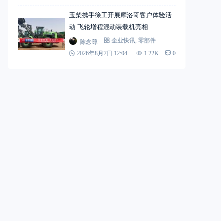
玉柴携手徐工开展摩洛哥客户体验活
动 飞轮增程混动装载机亮相
陈念尊
企业快讯
,
零部件
2026年8月7日 12:04
1.22K
0