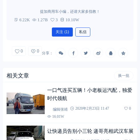
提加商用车小编，还请大家多指教！
6.22K
1.27B
3
10.10W
关注
(1)
私信
0
0
分享：
相关文章
换一批
一口气连买五辆！小老板运汽配，独爱
时代领航
编辑张靖
2020年2月23日 11:47
0
16.01W
让快递员告别小三轮 递哥亮相武汉车展