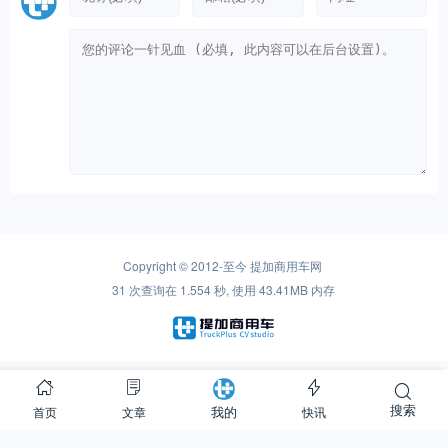
Copyright © 2012-至今
提加商用车网
31 次查询在 1.554 秒, 使用 43.41MB 内存
搜索
首页
文章
快讯
我的
Warning
: is_readable(): open_basedir restriction in effect. File(redis-cache) is not
within the allowed path(s): (/www/ssdwww/wwwroot/www.cntplus.com/:/tmp/:/proc/)