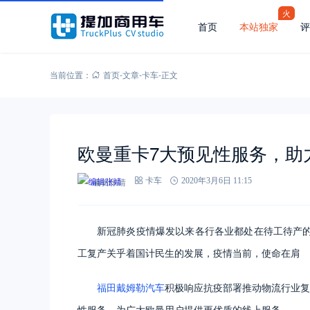
火
首页
本站独家
评
当前位置：
首页
-
文章
-
卡车
-
正文
欧曼重卡7大预见性服务，助
编辑张靖
卡车
2020年3月6日 11:15
新冠肺炎疫情爆发以来各行各业都处在待工待产
工复产关乎着国计民生的发展，疫情当前，使命在肩
福田戴姆勒汽车
积极响应抗疫部署推动物流行业复
性服务，为广大欧曼用户提供更优质的线上服务