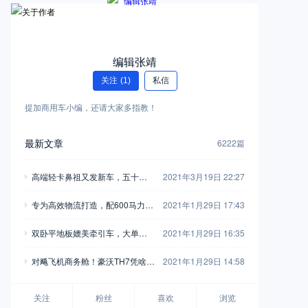
编辑张靖
关注
(1)
私信
提加商用车小编，还请大家多指教！
最新文章
6222篇
高端轻卡鼻祖又发新车，五十铃
2021年3月19日 22:27
翼放轻卡全评测，钟爱五十铃的
专为高效物流打造，配600马力玉
2021年1月29日 17:43
别错过
柴，再带您见识一款乘龙H7陆航
双卧平地板媲美牵引车，大单桥7
2021年1月29日 16:35
版牵引车
0方货箱，格尔发A5X载货车实拍
对飚飞机商务舱！豪沃TH7凭啥开
2021年1月29日 14:58
着如此舒适？
关注
粉丝
喜欢
浏览