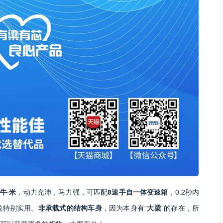
0牛·米
，动力充沛，马力强，可匹配
8速手自一体变速箱
，0.2秒内
说特别实用。
非承载式的结构车身
，因为本身有“
大梁
”的存在，所