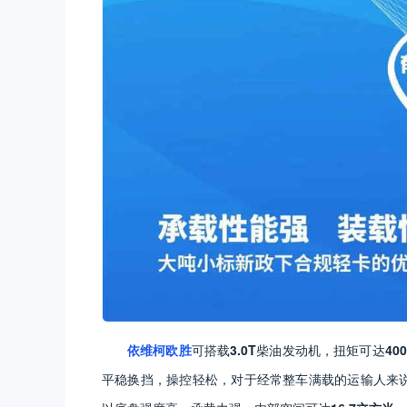
依维柯欧胜
可搭载
3.0T
柴油发动机，扭矩可达
40
平稳换挡，操控轻松，对于经常整车满载的运输人来