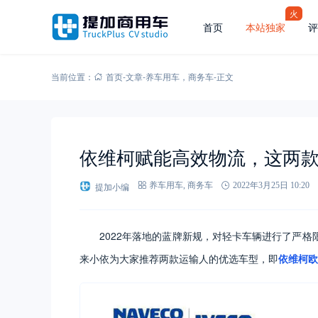
火
首页
本站独家
评
当前位置：
首页
-
文章
-
养车用车
，
商务车
-
正文
依维柯赋能高效物流，这两
提加小编
养车用车
,
商务车
2022年3月25日 10:20
2022年落地的蓝牌新规，对轻卡车辆进行了严格
来小依为大家推荐两款运输人的优选车型，即
依维柯欧