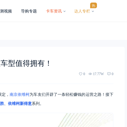
热
测视频
导购专题
卡车资讯
达人专栏
款车型值得拥有！
0
17.77W
0
限定，
南京依维柯
为车友们开辟了一条轻松赚钱的运营之路！接下
胜
、
依维柯新得意
系列。