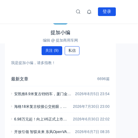
登录
提加小编
编辑 @ 提加商用车网
关注
(9)
私信
我是提加小编，请多指教！
最新文章
6696篇
安凯推8.9米复古铛铛车，厦门金龙
2026年8月5日 23:54
新一代中巴抢眼，工信部第408-40
海格18米复古铰接公交抢眼，大
2026年7月30日 23:00
9批新产品公示之M类客车篇（中）
金龙新C系正式现身，工信部第40
6.98万元起！向上V6正式上市，
2026年6月30日 22:02
8-409批新产品公示之M类客车篇
新一代全能MPV重塑商用车价值
（上）
开放引领 智驭未来 东风OpenVAN
2026年6月7日 08:35
新标杆