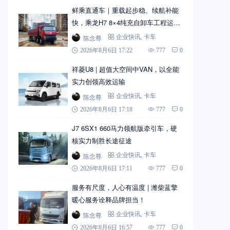
鲜乘直通车｜重载起步稳、续航补能
快，乘龙H7 8×4纯充自卸车工程运输
实力搭档
陈念尊
企业快讯
,
卡车
2026年8月6日 17:22
777
0
祥菱U8 | 超值大空间中VAN，以全能
实力创领高效运输
陈念尊
企业快讯
,
卡车
2026年8月6日 17:18
777
0
J7 6SX1 660马力领航版牵引车，硬
核实力制胜长途征途
陈念尊
企业快讯
,
卡车
2026年8月6日 17:11
777
0
服务有尺度，人心有温度 | 潍柴蓝擎
暖心服务诠释品牌担当！
陈念尊
企业快讯
,
卡车
2026年8月6日 16:57
777
0