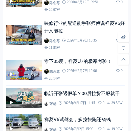
2:47
陈念尊
2026年3月12日 09:51
0
20.67W
装修行业的配送能手张师傅说祥菱V5好
开又能拉
陈念尊
2026年3月9日 10:35
0
21.83W
零下35度，祥菱U7的极寒考验！
陈念尊
2026年2月7日 10:06
0
3分28
26.14W
临沂开张遇假单？00后拉货不服就干
4：48
张赫
2025年9月17日 11:15
0
39.58W
祥菱V5试驾会，多拉快跑还省钱
1：45
张赫
2025年7月2日 15:00
0
19.92W