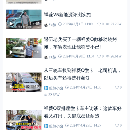
祥菱V5新能源评测实拍
1：45
张赫
2025年7月1日 11:09
0
25.29W
退伍老兵买了一辆祥姜Q做移动烧烤
摊，车辆表现让他称赞不已!
2:18
张赫
2024年6月20日 13:34
0
26.61W
从三轮车换到祥菱Q微卡，老司机说，
以后买车还得选祥菱Q
1分46秒
提加小编
2024年4月27日 14:33
0
32.63W
祥菱Q双排座微卡车主访谈：这款车好
看又好用，关键底盘还耐造
1分30秒
提加小编
2024年4月25日 14:27
0