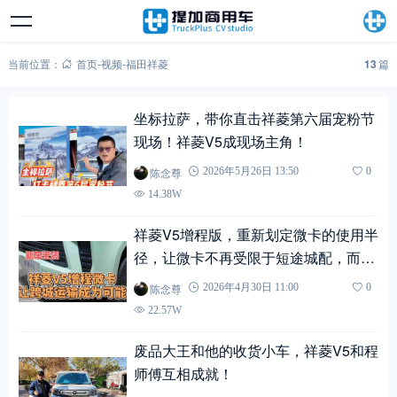
当前位置：
首页
-
视频
-
福田祥菱
13
篇
坐标拉萨，带你直击祥菱第六届宠粉节
现场！祥菱V5成现场主角！
陈念尊
2026年5月26日 13:50
0
14.38W
祥菱V5增程版，重新划定微卡的使用半
径，让微卡不再受限于短途城配，而是
真正具备跨城运输的运营能力
陈念尊
2026年4月30日 11:00
0
22.57W
废品大王和他的收货小车，祥菱V5和程
师傅互相成就！