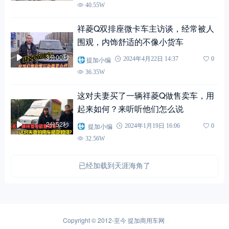
40.55W
祥菱Q双排座微卡车主访谈，经常被人
围观，内饰舒适的不像小货车
3分00秒
提加小编
2024年4月22日 14:37
0
36.35W
这对夫妻买了一辆祥菱Q做售卖车，用
起来如何？来听听他们怎么说
2分52秒
提加小编
2024年1月19日 16:06
0
32.56W
已经加载到天涯海角了
Copyright © 2012-至今
提加商用车网