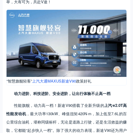
举，大有可为，共赴V途！
“智慧旗舰轻客”
上汽大通MAXUS
新途V90
政策好礼
动力进阶、科技进阶、安全进阶，让出行体验不止高一档
性能旗舰，动力高一档！新途V90搭载了全新升级的
上汽π2.0T高
性能发动机
，最大功率130kW、峰值扭矩420N·m，加上低至7.6L的百
公里综合油耗，堪称同级标杆，无论是道路上行驶，还是生活效益的赚
取，它都能“起步快人一档”。除了强大的动力表现，新途V90还为用户