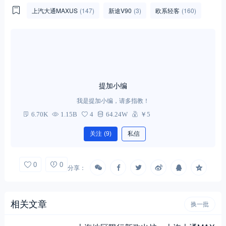
上汽大通MAXUS
(147)
新途V90
(3)
欧系轻客
(160)
提加小编
我是提加小编，请多指教！
6.70K
1.15B
4
64.24W
￥5
关注
(9)
私信
0
0
分享：
相关文章
换一批