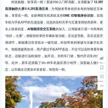
科技旗舰，智享高一档！新途V90入门即高配，全系配备了
12.3吋
高清触控大屏
和
4.2吋高清仪表
，为驾驶者带来前所未有的智能交互体
验，享受高一档。全新网联车机系统支持
ONE ID智能身份识别
，实现
车机与手机APP的无缝连接，信息的实时共享与互通变得轻而易举。更
令人惊喜的是，
AI智能语音交互系统
的加入，让驾驶者只需一句简单的
“你好，大通”，便能轻松掌控车辆各项功能，无论是导航、音乐还是空
调调节，都能通过语音指令一键完成，科技带来的便捷与乐趣尽在其
中。智能便捷再加倍，用户通过手机APP直连，不仅可以实时查看车辆
状态，还能进行远程操控，如开启、关闭车门锁，预约开启车内空调
等。此外，新车还搭载了30+种车机版应用小程序，深度融入微信生
态，让车载生活更加丰富多彩，智慧高一档。