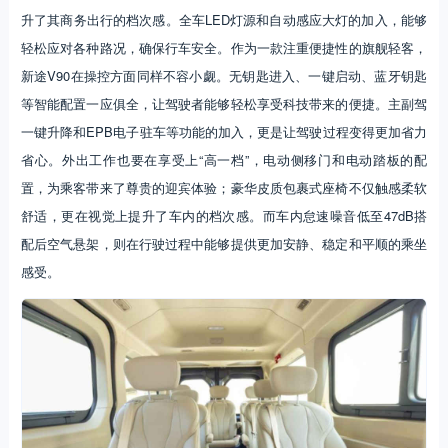
升了其商务出行的档次感。全车LED灯源和自动感应大灯的加入，能够
轻松应对各种路况，确保行车安全。作为一款注重便捷性的旗舰轻客，
新途V90在操控方面同样不容小觑。无钥匙进入、一键启动、蓝牙钥匙
等智能配置一应俱全，让驾驶者能够轻松享受科技带来的便捷。主副驾
一键升降和EPB电子驻车等功能的加入，更是让驾驶过程变得更加省力
省心。外出工作也要在享受上“高一档”，电动侧移门和电动踏板的配
置，为乘客带来了尊贵的迎宾体验；豪华皮质包裹式座椅不仅触感柔软
舒适，更在视觉上提升了车内的档次感。而车内怠速噪音低至47dB搭
配后空气悬架，则在行驶过程中能够提供更加安静、稳定和平顺的乘坐
感受。