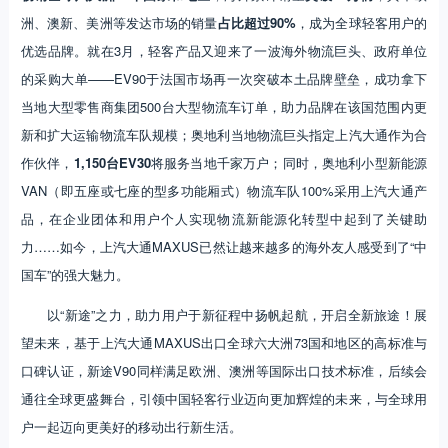
洲、澳新、美洲等发达市场的销量
占比超过90%
，成为全球轻客用户的
优选品牌。就在3月，轻客产品又迎来了一波海外物流巨头、政府单位
的采购大单——EV90于法国市场再一次突破本土品牌壁垒，成功拿下
当地大型零售商集团500台大型物流车订单，助力品牌在该国范围内更
新和扩大运输物流车队规模；奥地利当地物流巨头指定上汽大通作为合
作伙伴，
1,150台EV30
将服务当地千家万户；同时，奥地利小型新能源
VAN（即五座或七座的型多功能厢式）物流车队100%采用上汽大通产
品，在企业团体和用户个人实现物流新能源化转型中起到了关键助
力……如今，上汽大通MAXUS已然让越来越多的海外友人感受到了“中
国车”的强大魅力。
以“新途”之力，助力用户于新征程中扬帆起航，开启全新旅途！展
望未来，基于上汽大通MAXUS出口全球六大洲73国和地区的高标准与
口碑认证，新途V90同样满足欧洲、澳洲等国际出口技术标准，后续会
通往全球更盛舞台，引领中国轻客行业迈向更加辉煌的未来，与全球用
户一起迈向更美好的移动出行新生活。