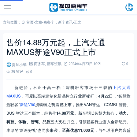
当前位置：
首页
-
文章
-
商务车
，
新车资讯
-
正文
售价14.88万元起，上汽大通
MAXUS新途V90正式上市
提加小编
商务车
,
新车资讯
2024年4月23日 10:21
0
39.91W
0
新进阶，不止于高一档！深耕轻客市场十三载的
上汽大通
MAXUS
，再度以高端定制化新品树立行业新标杆！4月22日，“智慧旗
舰轻客”
新途V90
携磅礴之势震撼上市，推出VAN智运、COMBI 智捷、
BUS 智达三个版本，起售价
14.88万元
。新车型以智慧为核心，
动力、
科技、体验、智驾、品质
五大支柱并立，引领轻客行业迈入全新纪元。
丰厚的“新途好礼”也同步来袭，
至高优惠11,000元
，与全球用户共襄盛