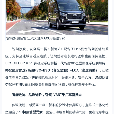
“智慧旗舰轻客”上汽大通MAXUS新途V90
智驾旗舰，安全高一档！新途V90配备了L2.5级智能驾驶辅助系
统，支持全速域自适应巡航，让驾驶者在长途行驶中也能保持轻松。
BOSCH ESP 9.3车身稳定系统和
新一代
高清360全景影像系统的加持，
搭配前后雷达+高清RVC+BSD（盲区监测）+LCA（变道辅助）
，让驾
驶者在复杂路况下也能扫除视线盲区，眼观六路、安全八方。DMS防疲
劳驾驶监测功能则时刻关注驾驶者的状态，确保行车安全无忧。
智能进阶、品质进阶，引领“VAN”千用车新风尚
体验旗舰，感受高一档！新车前脸设计独具匠心，点阵式一体化造
型融合了
5D切割箭型元素
，营造出海纳百川的磅礴气势，更在无形中提