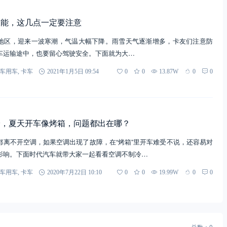
技能，这几点一定要注意
地区，迎来一波寒潮，气温大幅下降。雨雪天气逐渐增多，卡友们注意防
车运输途中，也要留心驾驶安全。下面就为大…
车用车
,
卡车
2021年1月5日 09:54
0
0
13.87W
0
0
冷，夏天开车像烤箱，问题都出在哪？
都离不开空调，如果空调出现了故障，在“烤箱”里开车难受不说，还容易对
影响。下面时代汽车就带大家一起看看空调不制冷…
车用车
,
卡车
2020年7月22日 10:10
0
0
19.99W
0
0
总数：0