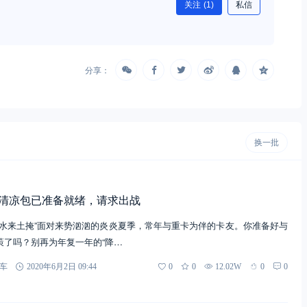
关注
(1)
私信
分享：
换一批
夏季清凉包已准备就绪，请求出战
，水来土掩”面对来势汹汹的炎炎夏季，常年与重卡为伴的卡友。你准备好与
策了吗？别再为年复一年的“降…
车
2020年6月2日 09:44
0
0
12.02W
0
0