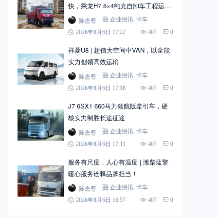
快，乘龙H7 8×4纯充自卸车工程运输
实力搭档
陈念尊
企业快讯
,
卡车
2026年8月6日 17:22
407
0
祥菱U8 | 超值大空间中VAN，以全能
实力创领高效运输
陈念尊
企业快讯
,
卡车
2026年8月6日 17:18
407
0
J7 6SX1 660马力领航版牵引车，硬
核实力制胜长途征途
陈念尊
企业快讯
,
卡车
2026年8月6日 17:11
407
0
服务有尺度，人心有温度 | 潍柴蓝擎
暖心服务诠释品牌担当！
陈念尊
企业快讯
,
卡车
2026年8月6日 16:57
407
0