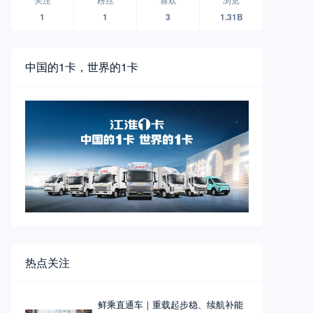
1
1
3
1.31B
中国的1卡，世界的1卡
热点关注
鲜乘直通车｜重载起步稳、续航补能