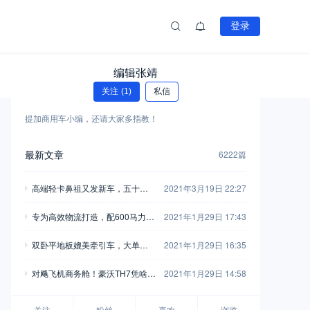
登录
编辑张靖
关注
(1)
私信
提加商用车小编，还请大家多指教！
最新文章
6222篇
高端轻卡鼻祖又发新车，五十铃
2021年3月19日 22:27
翼放轻卡全评测，钟爱五十铃的
专为高效物流打造，配600马力玉
2021年1月29日 17:43
别错过
柴，再带您见识一款乘龙H7陆航
双卧平地板媲美牵引车，大单桥7
2021年1月29日 16:35
版牵引车
0方货箱，格尔发A5X载货车实拍
对飚飞机商务舱！豪沃TH7凭啥开
2021年1月29日 14:58
着如此舒适？
关注
粉丝
喜欢
浏览