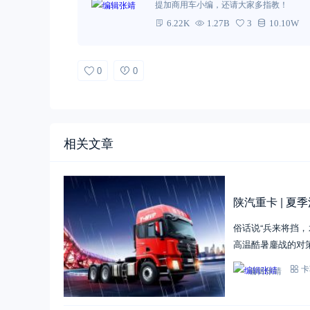
提加商用车小编，还请大家多指教！
6.22K
1.27B
3
10.10W
0
0
相关文章
陕汽重卡 | 
俗话说“兵来将挡
高温酷暑鏖战的对
编辑张靖
卡