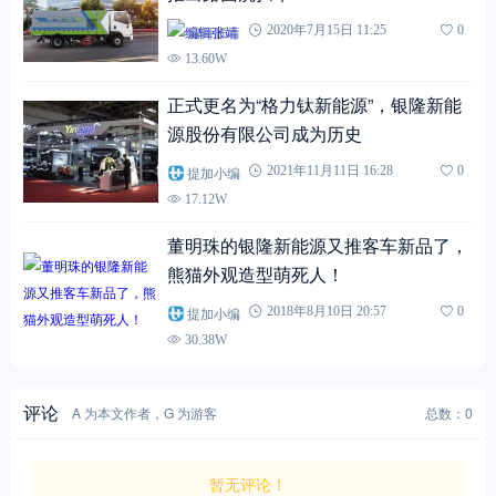
编辑张靖
2020年7月15日 11:25
0
13.60W
正式更名为“格力钛新能源”，银隆新能
源股份有限公司成为历史
提加小编
2021年11月11日 16:28
0
17.12W
董明珠的银隆新能源又推客车新品了，
熊猫外观造型萌死人！
提加小编
2018年8月10日 20:57
0
30.38W
评论
A 为本文作者，G 为游客
总数：0
暂无评论！