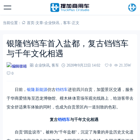
当前位置：
首页
-
文章
-
企业快讯
，
客车
-
正文
银隆铛铛车首入盐都，复古铛铛车
与千年文化相遇
编辑张靖
企业快讯
,
客车
2020年9月22日 14:02
0
21.35W
0
日前，
银隆新能源
仿古
铛铛车
进驻四川自贡，加盟景区交通，服务
于华商爱情海至恐龙博物馆、檀木林体育场等观光线路上，给游客带去
安全舒适乘车体验的同时，也成为自贡景区内一道别致的色彩。
复古
铛铛车
与千年文化相遇
自贡“因盐设市”，被称为“千年盐都”，沉淀了海量的井盐历史文化遗