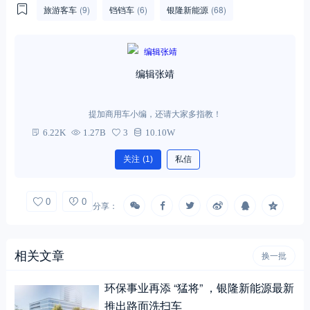
旅游客车
(9)
铛铛车
(6)
银隆新能源
(68)
编辑张靖
提加商用车小编，还请大家多指教！
6.22K
1.27B
3
10.10W
关注
(1)
私信
0
0
分享：
相关文章
换一批
环保事业再添 “猛将” ，银隆新能源最新
推出路面洗扫车