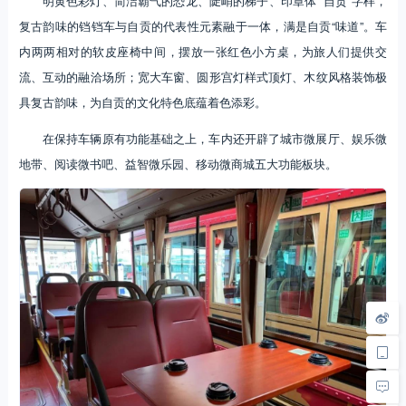
明黄色彩灯、简洁霸气的恐龙、陡峭的梯子、印章体 “自贡”字样，
复古韵味的铛铛车与自贡的代表性元素融于一体，满是自贡“味道”。车
内两两相对的软皮座椅中间，摆放一张红色小方桌，为旅人们提供交
流、互动的融洽场所；宽大车窗、圆形宫灯样式顶灯、木纹风格装饰极
具复古韵味，为自贡的文化特色底蕴着色添彩。
在保持车辆原有功能基础之上，车内还开辟了城市微展厅、娱乐微
地带、阅读微书吧、益智微乐园、移动微商城五大功能板块。