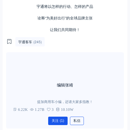
宇通将以怎样的行动、怎样的产品
诠释“为美好出行”的全球品牌主张
让我们共同期待！
宇通客车
(245)
编辑张靖
提加商用车小编，还请大家多指教！
6.22K
1.27B
3
10.10W
关注
(1)
私信
0
0
分享：