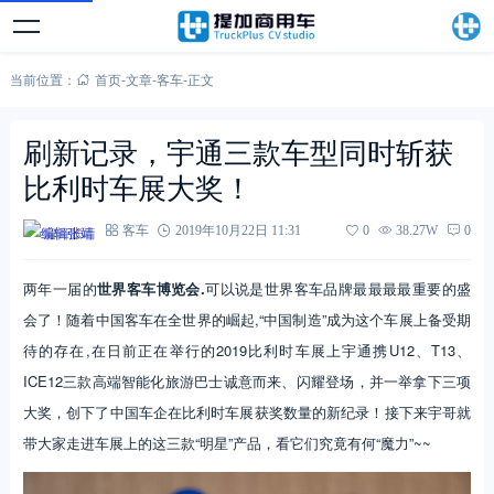
当前位置：
首页
-
文章
-
客车
-
正文
刷新记录，宇通三款车型同时斩获
比利时车展大奖！
编辑张靖
客车
2019年10月22日 11:31
0
38.27W
0
两年一届的
世界客车博览会.
可以说是世界客车品牌最最最最重要的盛
会了！随着中国客车在全世界的崛起,“中国制造”成为这个车展上备受期
待的存在,在日前正在举行的2019比利时车展上宇通携U12、T13、
ICE12三款高端智能化旅游巴士诚意而来、闪耀登场，并一举拿下三项
大奖，创下了中国车企在比利时车展获奖数量的新纪录！接下来宇哥就
带大家走进车展上的这三款“明星”产品，看它们究竟有何“魔力”~~