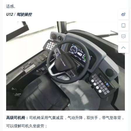
适感。
U12 / 驾驶操控
高级司机椅：
司机椅采用气囊减震，气动升降，双扶手，带气垫靠背，
可以缓解司机久坐疲劳；