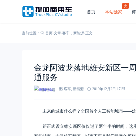
火
首页
本站独家
评
当前位置：
首页
-
文章
-
客车
，
新能源
-
正文
金龙阿波龙落地雄安新区一周
通服务
编辑张靖
客车
,
新能源
2019年12月2日 17:35
未来的城市什么样？全国首个人工智能城市——雄
距正式设立雄安新区仅仅过了两年半的时间，这座
智能城市，走进雄安新区，城市不再是我们熟悉的模样