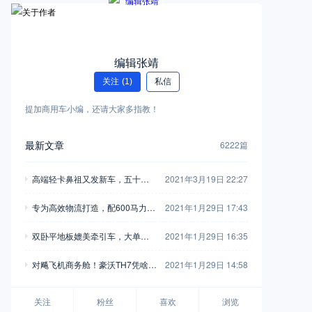
编辑张靖
关注
(1)
私信
提加商用车小编，还请大家多指教！
最新文章
6222篇
高端轻卡鼻祖又发新车，五十铃
2021年3月19日 22:27
翼放轻卡全评测，钟爱五十铃的
专为高效物流打造，配600马力玉
2021年1月29日 17:43
别错过
柴，再带您见识一款乘龙H7陆航
双卧平地板媲美牵引车，大单桥7
2021年1月29日 16:35
版牵引车
0方货箱，格尔发A5X载货车实拍
对飚飞机商务舱！豪沃TH7凭啥开
2021年1月29日 14:58
着如此舒适？
关注
粉丝
喜欢
浏览